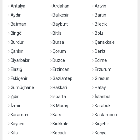
Antalya
Ardahan
Artvin
Aydın
Balıkesir
Bartın
Batman
Bayburt
Bilecik
Bingöl
Bitlis
Bolu
Burdur
Bursa
Çanakkale
Çankırı
Çorum
Denizli
Diyarbakır
Düzce
Edirne
Elazığ
Erzincan
Erzurum
Eskişehir
Gaziantep
Giresun
Gümüşhane
Hakkari
Hatay
Iğdır
Isparta
İstanbul
İzmir
K.Maraş
Karabük
Karaman
Kars
Kastamonu
Kayseri
Kırıkkale
Kırşehir
Kilis
Kocaeli
Konya