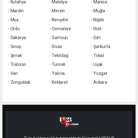
Kütahya
Malatya
Manisa
Mardin
Mersin
Muğla
Muş
Nevşehir
Niğde
Ordu
Osmaniye
Rize
Sakarya
Samsun
Siirt
Sinop
Sivas
Şanlıurfa
Şırnak
Tekirdağ
Tokat
Trabzon
Tunceli
Uşak
Van
Yalova
Yozgat
Zonguldak
Kırklareli
Ankara
haber paketi
haber scripti
haber yazılımı