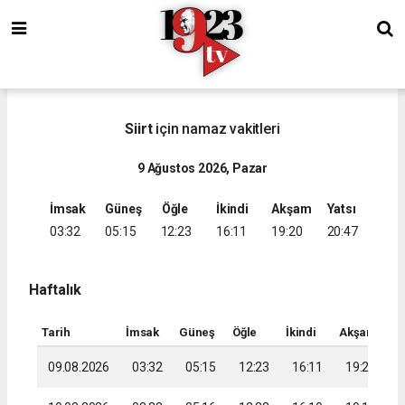
Siirt
için namaz vakitleri
9 Ağustos 2026, Pazar
İmsak
Güneş
Öğle
İkindi
Akşam
Yatsı
03:32
05:15
12:23
16:11
19:20
20:47
Haftalık
Tarih
İmsak
Güneş
Öğle
İkindi
Akşam
Ya
09.08.2026
03:32
05:15
12:23
16:11
19:20
2