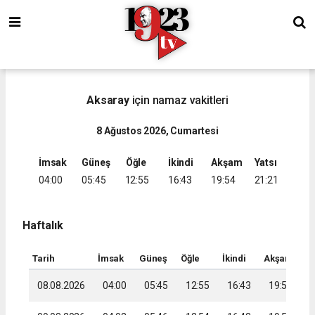
Aksaray
için namaz vakitleri
8 Ağustos 2026, Cumartesi
İmsak
Güneş
Öğle
İkindi
Akşam
Yatsı
04:00
05:45
12:55
16:43
19:54
21:21
Haftalık
Tarih
İmsak
Güneş
Öğle
İkindi
Akşam
Ya
08.08.2026
04:00
05:45
12:55
16:43
19:54
2