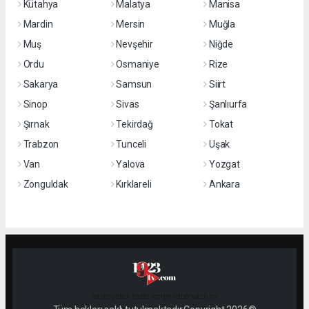
Kütahya
Malatya
Manisa
Mardin
Mersin
Muğla
Muş
Nevşehir
Niğde
Ordu
Osmaniye
Rize
Sakarya
Samsun
Siirt
Sinop
Sivas
Şanlıurfa
Şırnak
Tekirdağ
Tokat
Trabzon
Tunceli
Uşak
Van
Yalova
Yozgat
Zonguldak
Kırklareli
Ankara
haber paketi
haber scripti
haber yazılımı