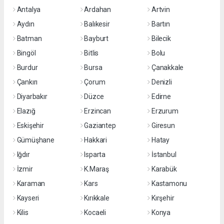
Antalya
Ardahan
Artvin
Aydın
Balıkesir
Bartın
Batman
Bayburt
Bilecik
Bingöl
Bitlis
Bolu
Burdur
Bursa
Çanakkale
Çankırı
Çorum
Denizli
Diyarbakır
Düzce
Edirne
Elazığ
Erzincan
Erzurum
Eskişehir
Gaziantep
Giresun
Gümüşhane
Hakkari
Hatay
Iğdır
Isparta
İstanbul
İzmir
K.Maraş
Karabük
Karaman
Kars
Kastamonu
Kayseri
Kırıkkale
Kırşehir
Kilis
Kocaeli
Konya