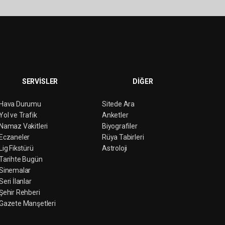
SERVİSLER
DİĞER
Hava Durumu
Sitede Ara
Yol ve Trafik
Anketler
Namaz Vakitleri
Biyografiler
Eczaneler
Rüya Tabirleri
Lig Fikstürü
Astroloji
Tarihte Bugün
Sinemalar
Seri İlanlar
Şehir Rehberi
Gazete Manşetleri