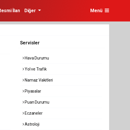
Resmi İlan
Diğer
Menü
Servisler
Hava Durumu
Yol ve Trafik
Namaz Vakitleri
Piyasalar
Puan Durumu
Eczaneler
Astroloji