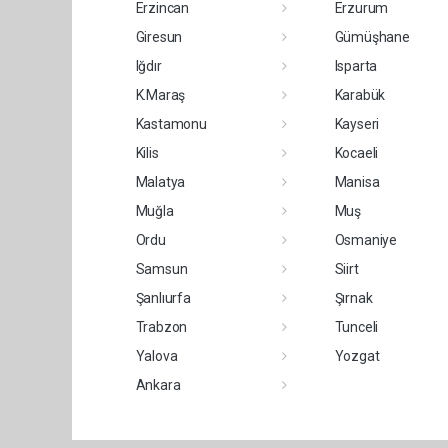
Erzincan
Erzurum
Giresun
Gümüşhane
Iğdır
Isparta
K.Maraş
Karabük
Kastamonu
Kayseri
Kilis
Kocaeli
Malatya
Manisa
Muğla
Muş
Ordu
Osmaniye
Samsun
Siirt
Şanlıurfa
Şırnak
Trabzon
Tunceli
Yalova
Yozgat
Ankara