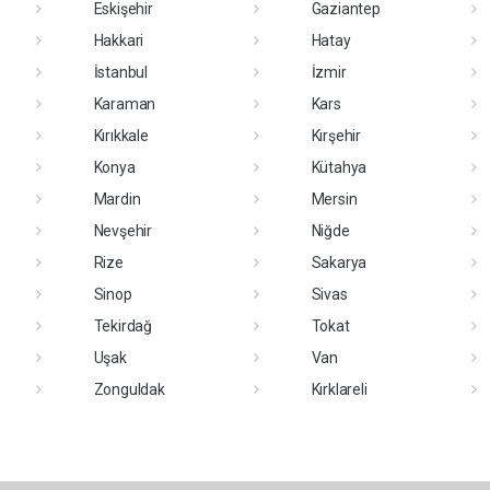
Eskişehir
Gaziantep
Hakkari
Hatay
İstanbul
İzmir
Karaman
Kars
Kırıkkale
Kırşehir
Konya
Kütahya
Mardin
Mersin
Nevşehir
Niğde
Rize
Sakarya
Sinop
Sivas
Tekirdağ
Tokat
Uşak
Van
Zonguldak
Kırklareli