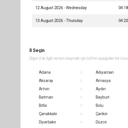
12 August 2026 - Wednesday
04:1
13 August 2026 - Thursday
04:2
İl Seçin
Diğer il ile ilgili veriye ulaşmak için lütfen aşağıdan bir il se
Adana
Adıyaman
Aksaray
Amasya
Artvin
Aydın
Batman
Bayburt
Bitlis
Bolu
Çanakkale
Çankırı
Diyarbakır
Düzce