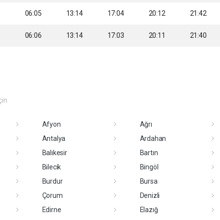
8
06:05
13:14
17:04
20:12
21:42
0
06:06
13:14
17:03
20:11
21:40
çin
Afyon
Ağrı
Antalya
Ardahan
Balıkesir
Bartın
Bilecik
Bingöl
Burdur
Bursa
Çorum
Denizli
Edirne
Elazığ