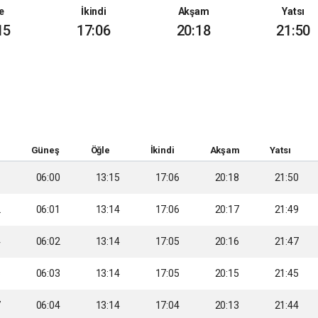
e
İkindi
Akşam
Yatsı
15
17:06
20:18
21:50
Güneş
Öğle
İkindi
Akşam
Yatsı
1
06:00
13:15
17:06
20:18
21:50
2
06:01
13:14
17:06
20:17
21:49
4
06:02
13:14
17:05
20:16
21:47
5
06:03
13:14
17:05
20:15
21:45
7
06:04
13:14
17:04
20:13
21:44