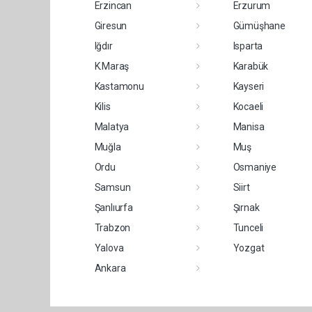
Erzincan
Erzurum
Giresun
Gümüşhane
Iğdır
Isparta
K.Maraş
Karabük
Kastamonu
Kayseri
Kilis
Kocaeli
Malatya
Manisa
Muğla
Muş
Ordu
Osmaniye
Samsun
Siirt
Şanlıurfa
Şırnak
Trabzon
Tunceli
Yalova
Yozgat
Ankara