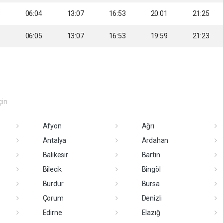
3
06:04
13:07
16:53
20:01
21:25
5
06:05
13:07
16:53
19:59
21:23
çin
Afyon
Ağrı
Antalya
Ardahan
Balıkesir
Bartın
Bilecik
Bingöl
Burdur
Bursa
Çorum
Denizli
Edirne
Elazığ