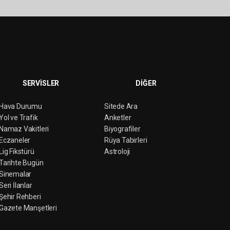
SERVİSLER
DİĞER
Hava Durumu
Sitede Ara
Yol ve Trafik
Anketler
Namaz Vakitleri
Biyografiler
Eczaneler
Rüya Tabirleri
Lig Fikstürü
Astroloji
Tarihte Bugün
Sinemalar
Seri İlanlar
Şehir Rehberi
Gazete Manşetleri