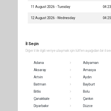
11 August 2026 - Tuesday
04:2
12 August 2026 - Wednesday
04:2
İl Seçin
Diğer il ile ilgili veriye ulaşmak için lütfen aşağıdan bir il se
Adana
Adıyaman
Aksaray
Amasya
Artvin
Aydın
Batman
Bayburt
Bitlis
Bolu
Çanakkale
Çankırı
Diyarbakır
Düzce