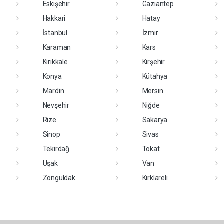
Eskişehir
Gaziantep
Hakkari
Hatay
İstanbul
İzmir
Karaman
Kars
Kırıkkale
Kırşehir
Konya
Kütahya
Mardin
Mersin
Nevşehir
Niğde
Rize
Sakarya
Sinop
Sivas
Tekirdağ
Tokat
Uşak
Van
Zonguldak
Kırklareli