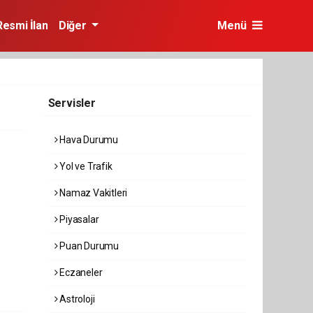
Resmi İlan
Diğer
Menü
Servisler
Hava Durumu
Yol ve Trafik
Namaz Vakitleri
Piyasalar
Puan Durumu
Eczaneler
Astroloji