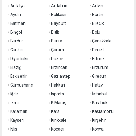
Antalya
Ardahan
Artvin
Aydın
Balıkesir
Bartın
Batman
Bayburt
Bilecik
Bingöl
Bitlis
Bolu
Burdur
Bursa
Çanakkale
Çankırı
Çorum
Denizli
Diyarbakır
Düzce
Edirne
Elazığ
Erzincan
Erzurum
Eskişehir
Gaziantep
Giresun
Gümüşhane
Hakkari
Hatay
Iğdır
Isparta
İstanbul
İzmir
K.Maraş
Karabük
Karaman
Kars
Kastamonu
Kayseri
Kırıkkale
Kırşehir
Kilis
Kocaeli
Konya