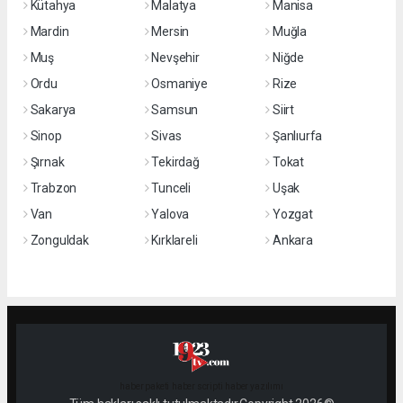
Kütahya
Malatya
Manisa
Mardin
Mersin
Muğla
Muş
Nevşehir
Niğde
Ordu
Osmaniye
Rize
Sakarya
Samsun
Siirt
Sinop
Sivas
Şanlıurfa
Şırnak
Tekirdağ
Tokat
Trabzon
Tunceli
Uşak
Van
Yalova
Yozgat
Zonguldak
Kırklareli
Ankara
haber paketi
haber scripti
haber yazılımı