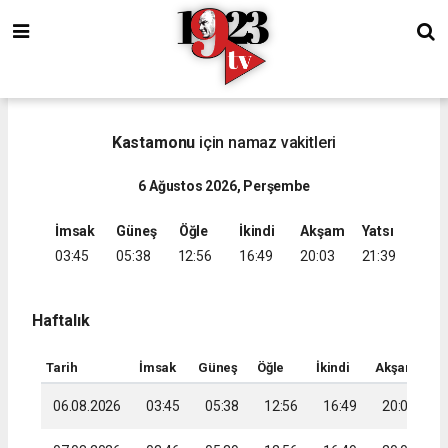
Kastamonu
için namaz vakitleri
6 Ağustos 2026, Perşembe
İmsak
Güneş
Öğle
İkindi
Akşam
Yatsı
03:45
05:38
12:56
16:49
20:03
21:39
Haftalık
Tarih
İmsak
Güneş
Öğle
İkindi
Akşam
Ya
06.08.2026
03:45
05:38
12:56
16:49
20:03
2