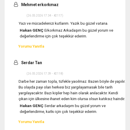
Mehmet erkorkmaz
(26.05.2026 17:34 - #2117)
Yazı ve mücadelenizi kutlarım. Yazık bu güzel vatana.
Hakan GENÇ
Erkorkmaz Arkadaşım bu güzel yorum ve
değerlendirme için çok teşekkür ederim.
Yorumu Yanıtla
Serdar Tan
(26.05.2026 17:39 - #2118)
Darbe her zaman topla, tüfekle yaoılmaz. Bazen böyle de yapılır.
Bu olayda payı olan herkesi biz yargılayamasak bile tarih
yargılayacaktır. Bazı kişiler hep hain olarak anılacaktır. Kendi
çıkarı için ülkesine ihanet eden kim olursa olsun katıksız haindir.
Hakan GENÇ
Serdar arkadaşım bu güzel yorum ve
değerlendirme, katkı için çok teşekkür ederim.
Yorumu Yanıtla