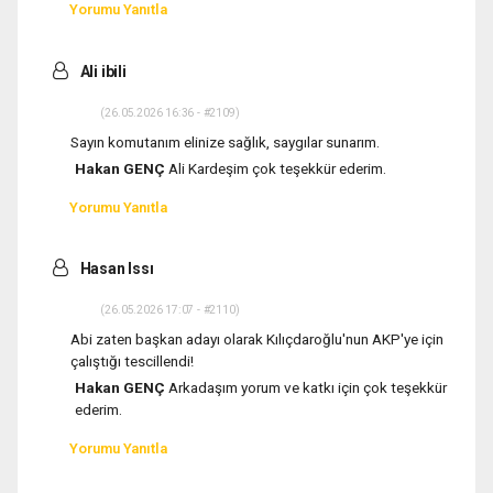
Yorumu Yanıtla
Ali ibili
(26.05.2026 16:36 - #2109)
Sayın komutanım elinize sağlık, saygılar sunarım.
Hakan GENÇ
Ali Kardeşim çok teşekkür ederim.
Yorumu Yanıtla
Hasan Issı
(26.05.2026 17:07 - #2110)
Abi zaten başkan adayı olarak Kılıçdaroğlu'nun AKP'ye için
çalıştığı tescillendi!
Hakan GENÇ
Arkadaşım yorum ve katkı için çok teşekkür
ederim.
Yorumu Yanıtla