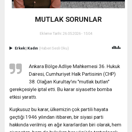
MUTLAK SORUNLAR
Ekleme Tarihi: 26.05.2026 - 15:04
Erkek
|
Kadın
(Haberi Sesli Oku)
Ankara Bölge Adliye Mahkemesi 36. Hukuk
Dairesi, Cumhuriyet Halk Partisinin (CHP)
38. Olağan Kurultay'ını "mutlak butlan"
gerekçesiyle iptal etti. Bu karar siyasette bomba
etkisi yarattı.
Kuşkusuz bu karar, ülkemizin çok partili hayata
geçtiği 1946 yılından itibaren, bir siyasi parti
hakkında verilmiş en ağır kararlardan biri olarak, hem