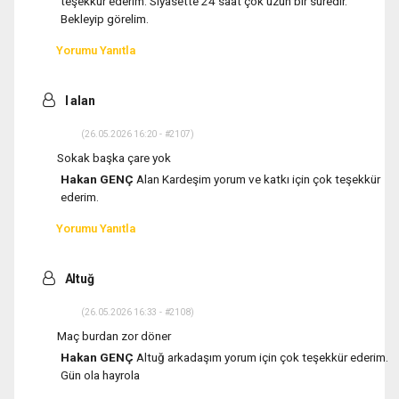
teşekkür ederim. Siyasette 24 saat çok uzun bir süredir.
Bekleyip görelim.
Yorumu Yanıtla
I alan
(26.05.2026 16:20 - #2107)
Sokak başka çare yok
Hakan GENÇ
Alan Kardeşim yorum ve katkı için çok teşekkür
ederim.
Yorumu Yanıtla
Altuğ
(26.05.2026 16:33 - #2108)
Maç burdan zor döner
Hakan GENÇ
Altuğ arkadaşım yorum için çok teşekkür ederim.
Gün ola hayrola