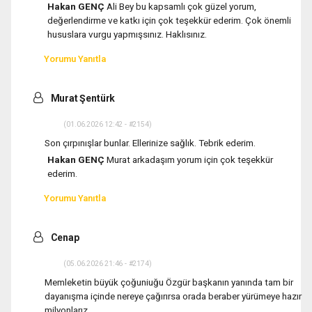
Hakan GENÇ
Ali Bey bu kapsamlı çok güzel yorum,
değerlendirme ve katkı için çok teşekkür ederim. Çok önemli
hususlara vurgu yapmışsınız. Haklısınız.
Yorumu Yanıtla
Murat Şentürk
(01.06.2026 12:42 - #2154)
Son çırpınışlar bunlar. Ellerinize sağlık. Tebrik ederim.
Hakan GENÇ
Murat arkadaşım yorum için çok teşekkür
ederim.
Yorumu Yanıtla
Cenap
(05.06.2026 21:46 - #2174)
Memleketin büyük çoğuniuğu Özgür başkanın yanında tam bir
dayanışma içinde nereye çağırırsa orada beraber yürümeye hazır
milyonlarız