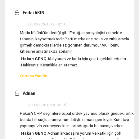
Fedai AKIN
(26.05.2026 16:02 - #2105)
Metin Külünk'ün dediği gibi Erdoğan sosyolojisi erimekte
tabanını kaybetmektedir.Parti merkezine polis ve zırhlı araçla
girmek demokrasilerde az görünen durumdur.AKP bunu
kitlesine anlatmakda zorlanır.
Hakan GENÇ
Abi yorum ve katkı için çok teşekkür ederim.
Haklısınız. Kesinlikle anlatamaz.
Yorumu Yanıtla
Adnan
(26.05.2026 16:08 - #2106)
Hakan'ı CHP seçimlere topal ördek yavrusu olarak girecek..artık
bunda bir suçlu aramıyorum..böyle olması gerekiyor..Kurultayı
yapmayı izin vermeyecekler...ortadoguda bu savaş varken
Hakan GENÇ
Adnan arkadaşım yorum ve katkı için çok