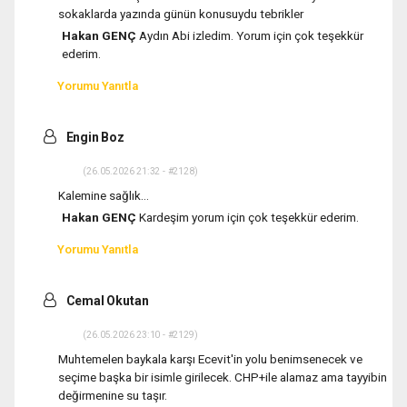
sokaklarda yazında günün konusuydu tebrikler
Hakan GENÇ
Aydın Abi izledim. Yorum için çok teşekkür
ederim.
Yorumu Yanıtla
Engin Boz
(26.05.2026 21:32 - #2128)
Kalemine sağlık...
Hakan GENÇ
Kardeşim yorum için çok teşekkür ederim.
Yorumu Yanıtla
Cemal Okutan
(26.05.2026 23:10 - #2129)
Muhtemelen baykala karşı Ecevit'in yolu benimsenecek ve
seçime başka bir isimle girilecek. CHP+ile alamaz ama tayyibin
değirmenine su taşır.