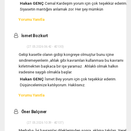
Hakan GENÇ
Cemal Kardeşim yorum için çok teşekkür ederim.
Siyasetin mantığını anlamak zor. Her şey mümkün
Yorumu Yanıtla
İsmet Bozkurt
(27.05.2026 06:42 - #2130)
Gelişi kasetle olanın gidişi kongreye olmuştur bunu içine
sindiremeyenlerin ,ahlak gibi kavramları kullanması bu kavramı
kirletmekten başkaca bir işe yaramaz . Ahlaklı olmak halkın
iradesine saygılı olmakla başlar.
Hakan GENÇ
İsmet Bey yorum için çok teşekkür ederim.
Düşüncelerinize katılıyorum. Haklısınız.
Yorumu Yanıtla
Öner Balçıner
(27.05.2026 10:39 - #2137)
Merhaba. İyi bayramlar dileklerimden sonra, aklıma takılan, Yerel