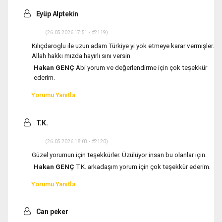
Eyüp Alptekin
(26.05.2026 17:51 - #2119)
Kılıçdaroglu ile uzun adam Türkiye yi yok etmeye karar vermişler.
Allah hakkı mızda hayırlı sını versin
Hakan GENÇ
Abi yorum ve değerlendirme için çok teşekkür
ederim.
Yorumu Yanıtla
T.K.
(26.05.2026 18:03 - #2120)
Güzel yorumun için teşekkürler. Üzülüyor insan bu olanlar için.
Hakan GENÇ
T.K. arkadaşım yorum için çok teşekkür ederim.
Yorumu Yanıtla
Can peker