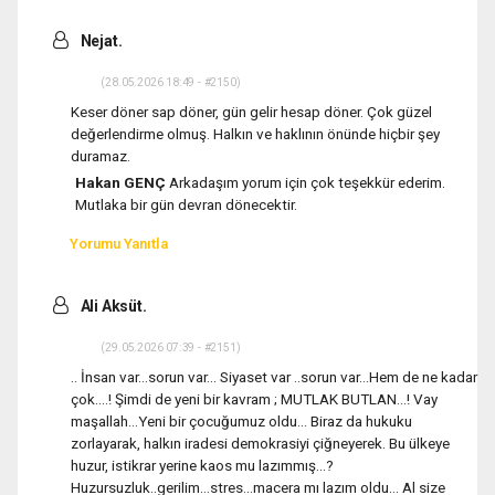
Nejat.
(28.05.2026 18:49 - #2150)
Keser döner sap döner, gün gelir hesap döner. Çok güzel
değerlendirme olmuş. Halkın ve haklının önünde hiçbir şey
duramaz.
Hakan GENÇ
Arkadaşım yorum için çok teşekkür ederim.
Mutlaka bir gün devran dönecektir.
Yorumu Yanıtla
Ali Aksüt.
(29.05.2026 07:39 - #2151)
.. İnsan var...sorun var... Siyaset var ..sorun var...Hem de ne kadar
çok....! Şimdi de yeni bir kavram ; MUTLAK BUTLAN...! Vay
maşallah...Yeni bir çocuğumuz oldu... Biraz da hukuku
zorlayarak, halkın iradesi demokrasiyi çiğneyerek. Bu ülkeye
huzur, istikrar yerine kaos mu lazımmış...?
Huzursuzluk..gerilim...stres...macera mı lazım oldu... Al size