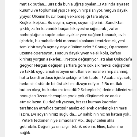
mutlak butlan... Biraz da bunla uğraş oyalan....! Aslında siyaset
kurumu ve toplumsal yapı ; Hergün hırpalanıyor, hergün dayak
yiyiyor. Ülkenin huzur, barış ve kardeşliği tara alıyor.
Keşke...keşke... Bu seçim, sayım, suyum işlerini... Sandıktan
çıktık, zafer kazandık başarı hikayesine sığınarak , zafer
sarhoşluğuna kapılmadan ayaklar yere sağlam basarak, evin
içindeki, bu mahalledeki mossad ajanlarını temizlemek, yeni
temiz bir sayfa açmayı niye düşünmezler ? Sonuç ; Operasyon
üzerine operasyon.. Hergün dayak yiyen ve eli kolu, kafası
kırılmış yorgun askerler....! Netice değişmiyor...atı alan Üsküdar'a
geçiyor. Hergün değişen şartlara göre çok sık mevzi değiştiren
ve taktik uygulamak isteyen umutları ve moralleri hırpalanmış,
hatta kendi ordusu içinde çekişmeli bir tablo... ! Acaba siyaseti,
herkesin üstünde bir üst akıl mı dizayn ediyor...? Bu mutlak
butlan olayı, bu kadar mı tesadüf? Sebeplerini, derin etkilerini ve
sonuçları üzerine hesapları çook çok düşünmek ve analiz
etmek lazım. Bu değerli yazının, bizzat kurmay kadrolar
tarafından etraflıca tartışılır analiz edilerek dersler çıkarılması
lazım. Evi soyan hırsız suçlu da... Ev sahibinin hiç mi hatası yok..
. Yeterli tedbirleri niye almadılar? Vb...düşünceleri akla
getirebilir. Değerli yazınız için tebrik ederim. Eline, kalemine
sağlık.