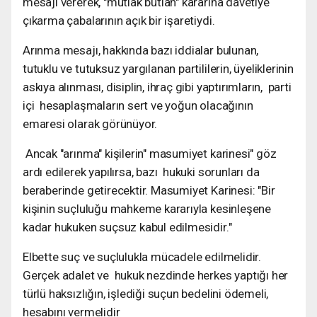
mesajı vererek, "mutlak butlan" kararına davetiye
çıkarma çabalarının açık bir işaretiydi.
Arınma mesajı, hakkında bazı iddialar bulunan,
tutuklu ve tutuksuz yargılanan partililerin, üyeliklerinin
askıya alınması, disiplin, ihraç gibi yaptırımların, parti
içi hesaplaşmaların sert ve yoğun olacağının
emaresi olarak görünüyor.
Ancak "arınma" kişilerin" masumiyet karinesi" göz
ardı edilerek yapılırsa, bazı hukuki sorunları da
beraberinde getirecektir. Masumiyet Karinesi: "Bir
kişinin suçluluğu mahkeme kararıyla kesinleşene
kadar hukuken suçsuz kabul edilmesidir."
Elbette suç ve suçlulukla mücadele edilmelidir.
Gerçek adalet ve hukuk nezdinde herkes yaptığı her
türlü haksızlığın, işlediği suçun bedelini ödemeli,
hesabını vermelidir