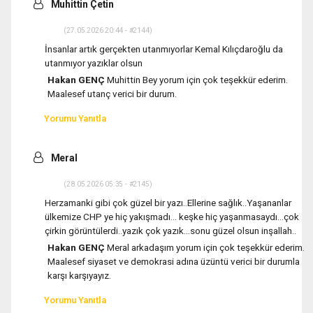
Muhittin Çetin
(27.05.2026 20:44 - #2144)
İnsanlar artık gerçekten utanmıyorlar Kemal Kılıçdaroğlu da
utanmıyor yazıklar olsun
Hakan GENÇ
Muhittin Bey yorum için çok teşekkür ederim.
Maalesef utanç verici bir durum.
Yorumu Yanıtla
Meral
(28.05.2026 05:35 - #2145)
Herzamanki gibi çok güzel bir yazı..Ellerine sağlık..Yaşananlar
ülkemize CHP ye hiç yakışmadı… keşke hiç yaşanmasaydı…çok
çirkin görüntülerdi..yazık çok yazık…sonu güzel olsun inşallah..
Hakan GENÇ
Meral arkadaşım yorum için çok teşekkür ederim.
Maalesef siyaset ve demokrasi adına üzüntü verici bir durumla
karşı karşıyayız.
Yorumu Yanıtla