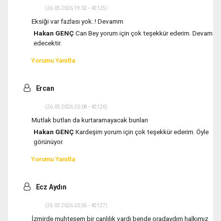
(26.05.2026 19:02 - #2125)
Eksiği var fazlası yok..! Devamm
Hakan GENÇ
Can Bey yorum için çok teşekkür ederim. Devam
edecektir.
Yorumu Yanıtla
Ercan
(26.05.2026 20:08 - #2126)
Mutlak butlan da kurtaramayacak bunları
Hakan GENÇ
Kardeşim yorum için çok teşekkür ederim. Öyle
görünüyor.
Yorumu Yanıtla
Ecz Aydın
(26.05.2026 20:56 - #2127)
İzmirde muhteşem bir canlılık vardı bende oradaydım halkımız