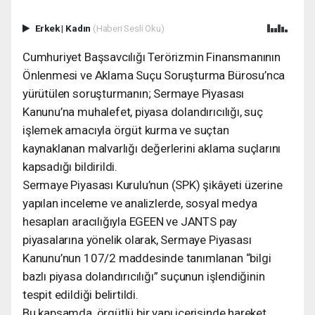
Erkek
|
Kadın
(Haberi Sesli Oku)
Cumhuriyet Başsavcılığı Terörizmin Finansmanının
Önlenmesi ve Aklama Suçu Soruşturma Bürosu’nca
yürütülen soruşturmanın; Sermaye Piyasası
Kanunu’na muhalefet, piyasa dolandırıcılığı, suç
işlemek amacıyla örgüt kurma ve suçtan
kaynaklanan malvarlığı değerlerini aklama suçlarını
kapsadığı bildirildi.
Sermaye Piyasası Kurulu’nun (SPK) şikâyeti üzerine
yapılan inceleme ve analizlerde, sosyal medya
hesapları aracılığıyla EGEEN ve JANTS pay
piyasalarına yönelik olarak, Sermaye Piyasası
Kanunu’nun 107/2 maddesinde tanımlanan “bilgi
bazlı piyasa dolandırıcılığı” suçunun işlendiğinin
tespit edildiği belirtildi.
Bu kapsamda, örgütlü bir yapı içerisinde hareket