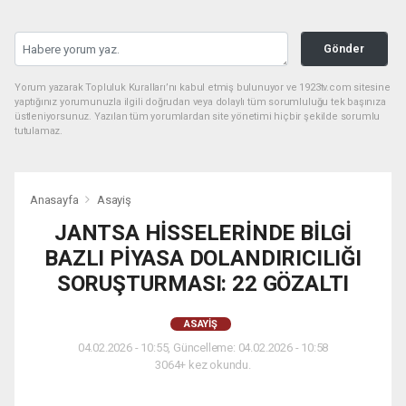
Gönder
Yorum yazarak Topluluk Kuralları’nı kabul etmiş bulunuyor ve 1923tv.com sitesine
yaptığınız yorumunuzla ilgili doğrudan veya dolaylı tüm sorumluluğu tek başınıza
üstleniyorsunuz. Yazılan tüm yorumlardan site yönetimi hiçbir şekilde sorumlu
tutulamaz.
Anasayfa
Asayiş
JANTSA HİSSELERİNDE BİLGİ
BAZLI PİYASA DOLANDIRICILIĞI
SORUŞTURMASI: 22 GÖZALTI
ASAYIŞ
04.02.2026 - 10:55, Güncelleme: 04.02.2026 - 10:58
3064+ kez okundu.