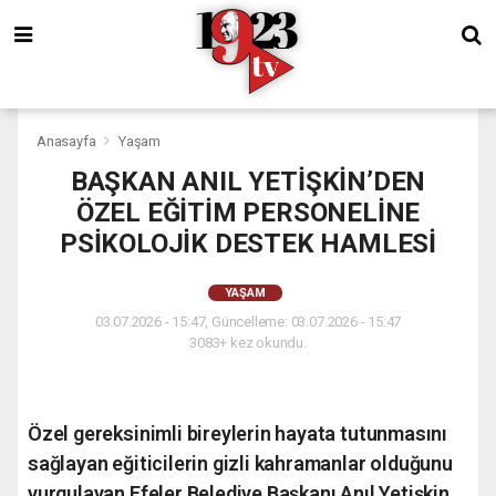
Anasayfa
Yaşam
BAŞKAN ANIL YETİŞKİN’DEN
ÖZEL EĞİTİM PERSONELİNE
PSİKOLOJİK DESTEK HAMLESİ
YAŞAM
03.07.2026 - 15:47, Güncelleme: 03.07.2026 - 15:47
3083+ kez okundu.
Özel gereksinimli bireylerin hayata tutunmasını
sağlayan eğiticilerin gizli kahramanlar olduğunu
vurgulayan Efeler Belediye Başkanı Anıl Yetişkin,