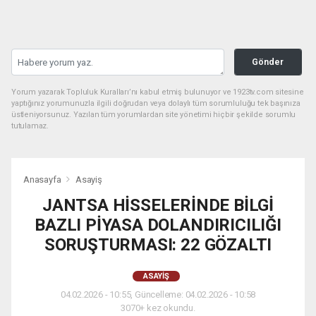
Gönder
Yorum yazarak Topluluk Kuralları’nı kabul etmiş bulunuyor ve 1923tv.com sitesine
yaptığınız yorumunuzla ilgili doğrudan veya dolaylı tüm sorumluluğu tek başınıza
üstleniyorsunuz. Yazılan tüm yorumlardan site yönetimi hiçbir şekilde sorumlu
tutulamaz.
Anasayfa
Asayiş
JANTSA HİSSELERİNDE BİLGİ
BAZLI PİYASA DOLANDIRICILIĞI
SORUŞTURMASI: 22 GÖZALTI
ASAYIŞ
04.02.2026 - 10:55, Güncelleme: 04.02.2026 - 10:58
3070+ kez okundu.