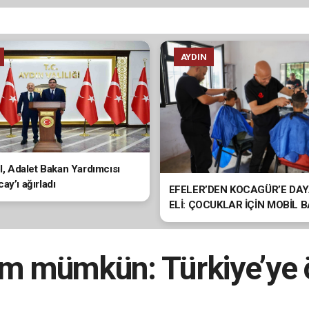
AYDIN
ol, Adalet Bakan Yardımcısı
ay’ı ağırladı
EFELER’DEN KOCAGÜR’E DA
ELİ: ÇOCUKLAR İÇİN MOBİL 
HİZMETİ
rım mümkün: Türkiye’ye 