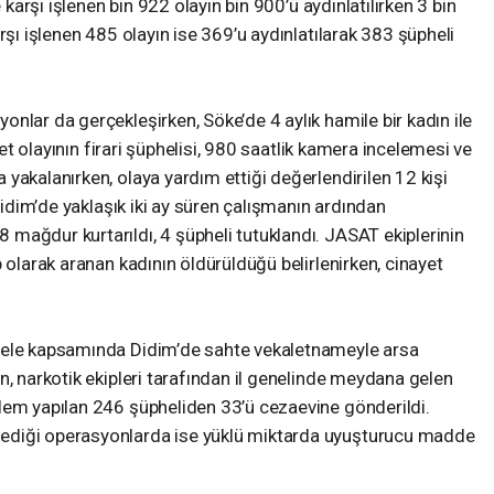
e karşı işlenen bin 922 olayın bin 900’ü aydınlatılırken 3 bin
rşı işlenen 485 olayın ise 369’u aydınlatılarak 383 şüpheli
nlar da gerçekleşirken, Söke’de 4 aylık hamile bir kadın ile
ayet olayının firari şüphelisi, 980 saatlik kamera incelemesi ve
yakalanırken, olaya yardım ettiği değerlendirilen 12 kişi
 Didim’de yaklaşık iki ay süren çalışmanın ardından
mağdur kurtarıldı, 4 şüpheli tutuklandı. JASAT ekiplerinin
 olarak aranan kadının öldürüldüğü belirlenirken, cinayet
dele kapsamında Didim’de sahte vekaletnameyle arsa
n, narkotik ekipleri tarafından il genelinde meydana gelen
lem yapılan 246 şüpheliden 33’ü cezaevine gönderildi.
ediği operasyonlarda ise yüklü miktarda uyuşturucu madde