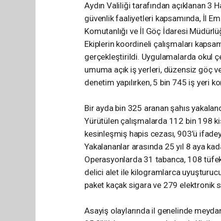
Aydın Valiliği tarafından açıklanan 3
güvenlik faaliyetleri kapsamında, İl E
Komutanlığı ve İl Göç İdaresi Müdürlüğ
Ekiplerin koordineli çalışmaları kaps
gerçekleştirildi. Uygulamalarda okul çev
umuma açık iş yerleri, düzensiz göç v
denetim yapılırken, 5 bin 745 iş yeri kon
Bir ayda bin 325 aranan şahıs yakalan
Yürütülen çalışmalarda 112 bin 198 kiş
kesinleşmiş hapis cezası, 903’ü ifadey
Yakalananlar arasında 25 yıl 8 aya kad
Operasyonlarda 31 tabanca, 108 tüfek,
delici alet ile kilogramlarca uyuşturu
paket kaçak sigara ve 279 elektronik si
Asayiş olaylarında il genelinde meydan