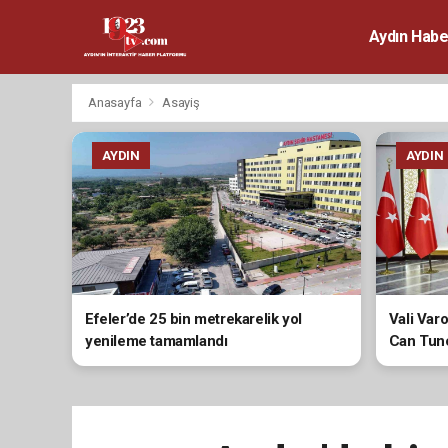
Aydın Habe
Anasayfa
Asayiş
AYDIN
AYDIN
Efeler’de 25 bin metrekarelik yol
Vali Var
yenileme tamamlandı
Can Tunc