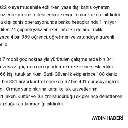
22 olaya müdahale edilirken, yasa dışı bahis oynatan
 yüzlerce internet sitesi erişime engellenmek üzere bildirildi.
sa dışı bahis operasyonunda banka hesaplarında 1 milyar
ilen 24 şüpheli yakalanırken, nitelikli dolandırıcılık
Ayrıca 4 bin 389 öğrenci, öğretmen ve vatandaşa güvenli
ildi.
7 mobil göç noktasıyla yürütülen çalışmalarda bin 341
4 düzensiz göçmen geri gönderme merkezine sevk edildi.
 kişi tutuklanırken, Sahil Güvenlik ekiplerince 108 deniz
81 bin 831 aracı kontrol ederken, 37 bin 401 sürücüye işlem
ldi. Orman yangınlarına karşı kolluk kuvvetlerinin
irtilirken, Kültür ve Turizm Müdürlüğü ekiplerince denetlenen
uzluğa rastlanmadığı bildirildi.
AYDIN HABERİ