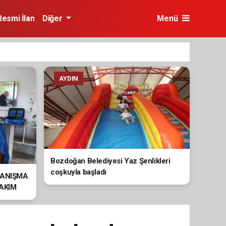
Resmi İlan
Diğer
Menü
AYDIN
Bozdoğan Belediyesi Yaz Şenlikleri
coşkuyla başladı
YANIŞMA
BAKIM