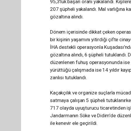
95,3’lük başarı oranı yakalandı. Kişiler
207 şüpheli yakalandı. Mal varlığına ka
gözaltına alındı.
Dönem içerisinde dikkat çeken operasyo
bir kişinin yaşamını yitirdiği çifte cin
İHA destekli operasyonla Kuşadası’nda 
gözaltına alındı, 6 şüpheli tutuklandı.
düzenlenen fuhuş operasyonunda ise 8 
yürüttüğü çalışmada ise 14 yıldır kayıp
zanlısı tutuklandı.
Kaçakçılık ve organize suçlarla müca
satmaya çalışan 5 şüpheli tutuklanırke
717 olayda uyuşturucu ticaretinden iş
Jandarmanın Söke ve Didim’de düzenl
ile kenevir ele geçirildi.