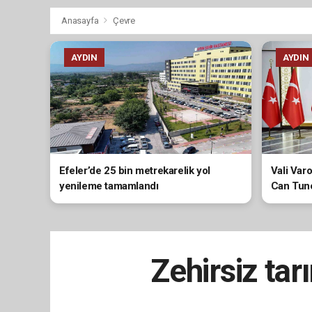
Anasayfa
Çevre
AYDIN
AYDIN
Efeler’de 25 bin metrekarelik yol
Vali Var
yenileme tamamlandı
Can Tunc
Zehirsiz ta