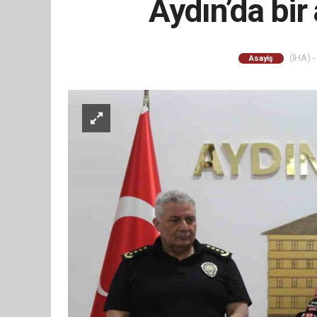
Aydın’da bir
(İHA) -
Asayiş