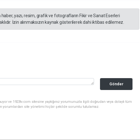
er, yazı, resim, grafik ve fotografların Fikir ve Sanat Eserleri
lıdır. İzin alınmaksızın kaynak gösterilerek dahi iktibas edilemez.
Gönder
uyor ve 1923tv.com sitesine yaptığınız yorumunuzla ilgili doğrudan veya dolaylı tüm
m yorumlardan site yönetimi hiçbir şekilde sorumlu tutulamaz.