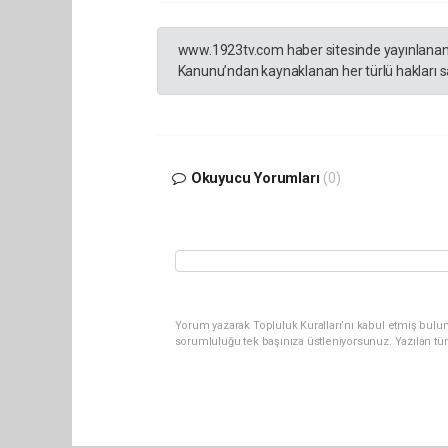
www.1923tv.com haber sitesinde yayınlanan hab
Kanunu’ndan kaynaklanan her türlü hakları sak
Okuyucu Yorumları
(0)
Yorum yazarak Topluluk Kuralları’nı kabul etmiş bulun
sorumluluğu tek başınıza üstleniyorsunuz. Yazılan tü