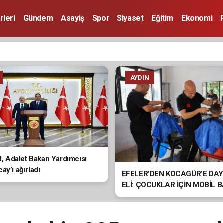
rleri
Gündem
Asayiş
Spor
Siyaset
Eğitim
Ekonomi
AYDIN
ol, Adalet Bakan Yardımcısı
ay’ı ağırladı
EFELER’DEN KOCAGÜR’E DA
ELİ: ÇOCUKLAR İÇİN MOBİL 
HİZMETİ