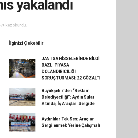
hıs yakalandı
7+ kez okundu.
İlginizi Çekebilir
JANTSA HİSSELERİNDE BİLGİ
BAZLI PİYASA
DOLANDIRICILIĞI
SORUŞTURMASI: 22 GÖZALTI
Büyükşehir’den “Reklam
Belediyeciliği”: Aydın Sular
Altında, İş Araçları Sergide
Aydınlılar Tek Ses: Araçlar
Sergilenmek Yerine Çalışmalı