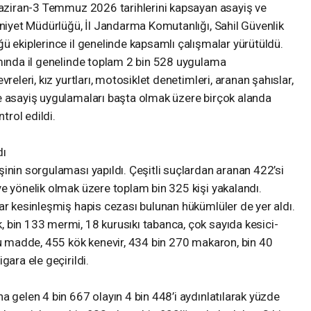
 Haziran-3 Temmuz 2026 tarihlerini kapsayan asayiş ve
mniyet Müdürlüğü, İl Jandarma Komutanlığı, Sahil Güvenlik
ü ekiplerince il genelinde kapsamlı çalışmalar yürütüldü.
amında il genelinde toplam 2 bin 528 uygulama
releri, kız yurtları, motosiklet denetimleri, aranan şahıslar,
e asayiş uygulamaları başta olmak üzere birçok alanda
trol edildi.
dı
inin sorgulaması yapıldı. Çeşitli suçlardan aranan 422’si
e yönelik olmak üzere toplam bin 325 kişi yakalandı.
ar kesinleşmiş hapis cezası bulunan hükümlüler de yer aldı.
 bin 133 mermi, 18 kurusıkı tabanca, çok sayıda kesici-
cu madde, 455 kök kenevir, 434 bin 270 makaron, bin 40
gara ele geçirildi.
a gelen 4 bin 667 olayın 4 bin 448’i aydınlatılarak yüzde