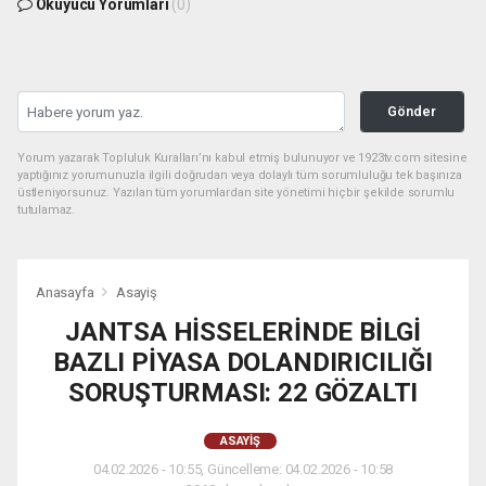
Okuyucu Yorumları
(0)
Gönder
Yorum yazarak Topluluk Kuralları’nı kabul etmiş bulunuyor ve 1923tv.com sitesine
yaptığınız yorumunuzla ilgili doğrudan veya dolaylı tüm sorumluluğu tek başınıza
üstleniyorsunuz. Yazılan tüm yorumlardan site yönetimi hiçbir şekilde sorumlu
tutulamaz.
Anasayfa
Asayiş
JANTSA HİSSELERİNDE BİLGİ
BAZLI PİYASA DOLANDIRICILIĞI
SORUŞTURMASI: 22 GÖZALTI
ASAYIŞ
04.02.2026 - 10:55, Güncelleme: 04.02.2026 - 10:58