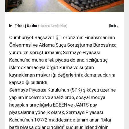
Erkek
|
Kadın
(Haberi Sesli Oku)
Cumhuriyet Başsavcılığı Terörizmin Finansmanının
Önlenmesi ve Aklama Suçu Soruşturma Bürosu’nca
yürütülen soruşturmanın; Sermaye Piyasası
Kanunu’na muhalefet, piyasa dolandırıcılığı, suç
işlemek amacıyla örgüt kurma ve suçtan
kaynaklanan malvarlığı değerlerini aklama suçlarını
kapsadığı bildirildi.
Sermaye Piyasası Kurulu’nun (SPK) şikâyeti üzerine
yapılan inceleme ve analizlerde, sosyal medya
hesapları aracılığıyla EGEEN ve JANTS pay
piyasalarına yönelik olarak, Sermaye Piyasası
Kanunu’nun 107/2 maddesinde tanımlanan “bilgi
bazlı piyasa dolandırıcılığı” suçunun işlendiğinin