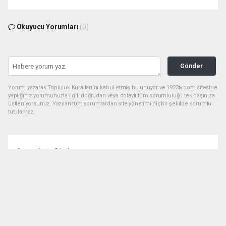
Okuyucu Yorumları
(0)
Gönder
Yorum yazarak Topluluk Kuralları’nı kabul etmiş bulunuyor ve 1923tv.com sitesine
yaptığınız yorumunuzla ilgili doğrudan veya dolaylı tüm sorumluluğu tek başınıza
üstleniyorsunuz. Yazılan tüm yorumlardan site yönetimi hiçbir şekilde sorumlu
tutulamaz.
Anasayfa
Gündem
Ada Camping Yerle Bir Edildi:
Kamu Yatırımı Çöpe Gitti
GÜNDEM
24.02.2026 - 11:30, Güncelleme: 24.02.2026 - 11:30