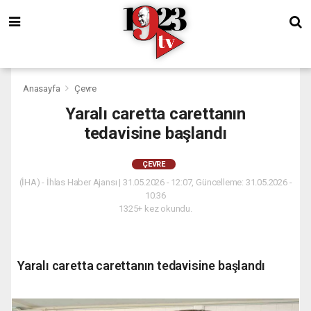
Anasayfa
Çevre
Yaralı caretta carettanın
tedavisine başlandı
ÇEVRE
(İHA) - İhlas Haber Ajansı | 31.05.2026 - 12:07, Güncelleme: 31.05.2026 -
10:36
1325+ kez okundu.
Yaralı caretta carettanın tedavisine başlandı