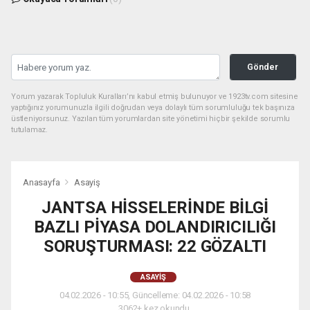
Gönder
Yorum yazarak Topluluk Kuralları’nı kabul etmiş bulunuyor ve 1923tv.com sitesine
yaptığınız yorumunuzla ilgili doğrudan veya dolaylı tüm sorumluluğu tek başınıza
üstleniyorsunuz. Yazılan tüm yorumlardan site yönetimi hiçbir şekilde sorumlu
tutulamaz.
Anasayfa
Asayiş
JANTSA HİSSELERİNDE BİLGİ
BAZLI PİYASA DOLANDIRICILIĞI
SORUŞTURMASI: 22 GÖZALTI
ASAYIŞ
04.02.2026 - 10:55, Güncelleme: 04.02.2026 - 10:58
3062+ kez okundu.