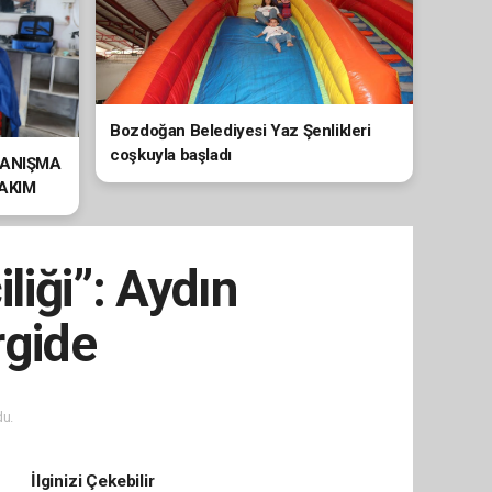
Bozdoğan Belediyesi Yaz Şenlikleri
coşkuyla başladı
YANIŞMA
BAKIM
liği”: Aydın
rgide
u.
İlginizi Çekebilir