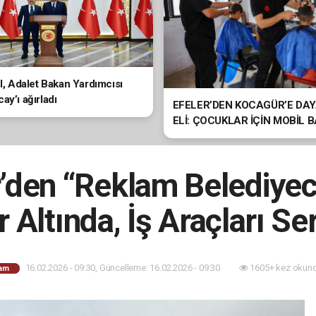
ol, Adalet Bakan Yardımcısı
ay’ı ağırladı
EFELER’DEN KOCAGÜR’E DA
ELİ: ÇOCUKLAR İÇİN MOBİL 
HİZMETİ
den “Reklam Belediyeci
r Altında, İş Araçları Se
16.02.2026 - 09:30, Güncelleme: 16.02.2026 - 09:30
1605+ kez okund
am