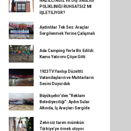
NAZİLLİ AĞIZ VE DİŞ SAĞLIĞI
POLİKLİNİĞİ RUHSATSIZ MI
İŞLETİLİYOR?
Aydınlılar Tek Ses: Araçlar
Sergilenmek Yerine Çalışmalı
Ada Camping Yerle Bir Edildi:
Kamu Yatırımı Çöpe Gitti
1923TV Yanlışı Düzeltti:
Vatandaşların ve Muhtarların
Sesini Duyurduk
Büyükşehir’den “Reklam
Belediyeciliği”: Aydın Sular
Altında, İş Araçları Sergide
Zehirsiz tarım mümkün:
Türkiye’ye örnek oluyor