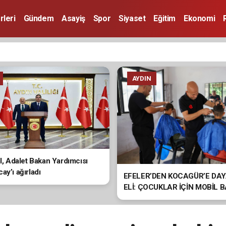
rleri
Gündem
Asayiş
Spor
Siyaset
Eğitim
Ekonomi
AYDIN
ol, Adalet Bakan Yardımcısı
ay’ı ağırladı
EFELER’DEN KOCAGÜR’E DA
ELİ: ÇOCUKLAR İÇİN MOBİL 
HİZMETİ