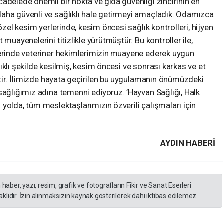
adelede önemli bir nokta ve gıda güvenliği zincirinin en
aha güvenli ve sağlıklı hale getirmeyi amaçladık. Odamızca
özel kesim yerlerinde, kesim öncesi sağlık kontrolleri, hijyen
muayenelerini titizlikle yürütmüştür. Bu kontroller ile,
lerinde veteriner hekimlerimizin muayene ederek uygun
ıklı şekilde kesilmiş, kesim öncesi ve sonrası karkas ve et
iştir. İlimizde hayata geçirilen bu uygulamanın önümüzdeki
sağlığımız adına temenni ediyoruz. ’Hayvan Sağlığı, Halk
yolda, tüm meslektaşlarımızın özverili çalışmaları için
AYDIN HABERİ
er, yazı, resim, grafik ve fotografların Fikir ve Sanat Eserleri
lıdır. İzin alınmaksızın kaynak gösterilerek dahi iktibas edilemez.