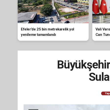
Efeler’de 25 bin metrekarelik yol
Vali Var
yenileme tamamlandı
Can Tunc
Büyükşehir’
Sula
Yaş