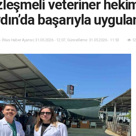
özleşmeli veteriner hek
dın’da başarıyla uygula
- İhlas Haber Ajansı | 31.05.2026 - 12:07, Güncelleme: 31.05.2026 - 11:53
12