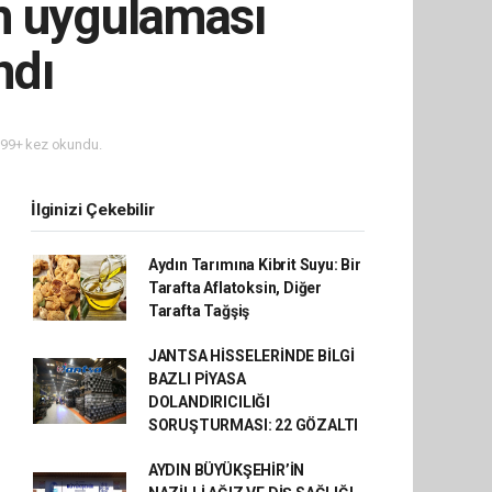
im uygulaması
ndı
99+ kez okundu.
İlginizi Çekebilir
Aydın Tarımına Kibrit Suyu: Bir
Tarafta Aflatoksin, Diğer
Tarafta Tağşiş
JANTSA HİSSELERİNDE BİLGİ
BAZLI PİYASA
DOLANDIRICILIĞI
SORUŞTURMASI: 22 GÖZALTI
AYDIN BÜYÜKŞEHİR’İN