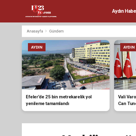
Aydın Habe
Anasayfa
Gündem
AYDIN
AYDIN
Efeler’de 25 bin metrekarelik yol
Vali Var
yenileme tamamlandı
Can Tunc