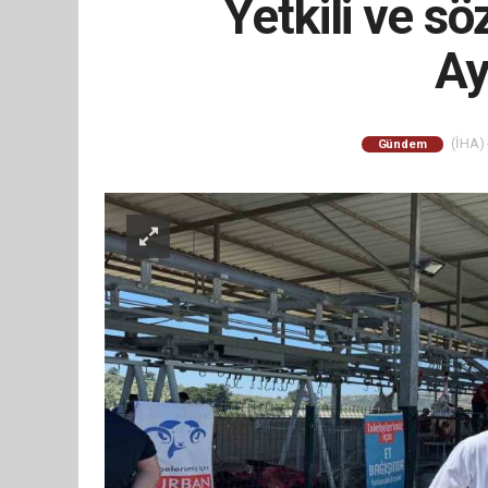
Yetkili ve s
Ay
(İHA) 
Gündem