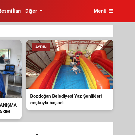
Resmi İlan
Diğer
Menü
AYDIN
Bozdoğan Belediyesi Yaz Şenlikleri
coşkuyla başladı
YANIŞMA
BAKIM