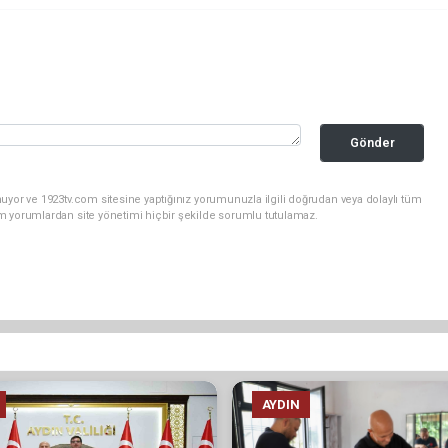
Gönder
uyor ve 1923tv.com sitesine yaptığınız yorumunuzla ilgili doğrudan veya dolaylı tüm
m yorumlardan site yönetimi hiçbir şekilde sorumlu tutulamaz.
AYDIN