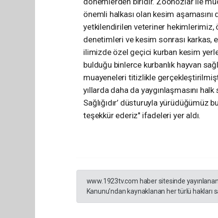
dönemlerden biridir. Zoonozlar ile müc
önemli halkası olan kesim aşamasını d
yetkilendirilen veteriner hekimlerimiz, 
denetimleri ve kesim sonrası karkas, et 
ilimizde özel geçici kurban kesim yer
bulduğu binlerce kurbanlık hayvan sağl
muayeneleri titizlikle gerçekleştirilm
yıllarda daha da yaygınlaşmasını halk 
Sağlığıdır’ düsturuyla yürüdüğümüz bu 
teşekkür ederiz" ifadeleri yer aldı.
www.1923tv.com haber sitesinde yayınlanan hab
Kanunu’ndan kaynaklanan her türlü hakları sak