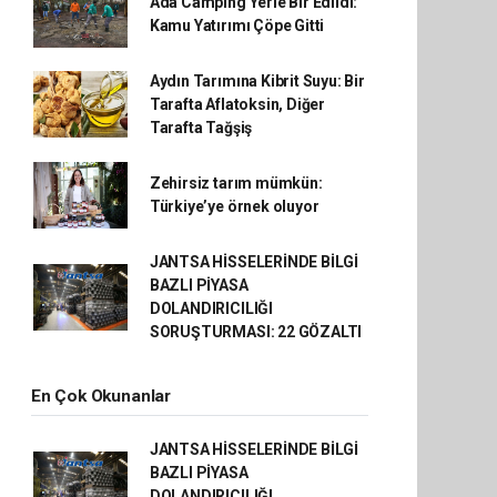
Ada Camping Yerle Bir Edildi:
Kamu Yatırımı Çöpe Gitti
Aydın Tarımına Kibrit Suyu: Bir
Tarafta Aflatoksin, Diğer
Tarafta Tağşiş
Zehirsiz tarım mümkün:
Türkiye’ye örnek oluyor
JANTSA HİSSELERİNDE BİLGİ
BAZLI PİYASA
DOLANDIRICILIĞI
SORUŞTURMASI: 22 GÖZALTI
En Çok Okunanlar
JANTSA HİSSELERİNDE BİLGİ
BAZLI PİYASA
DOLANDIRICILIĞI