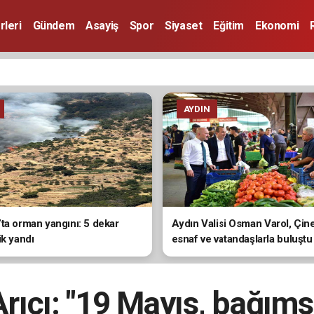
rleri
Gündem
Asayiş
Spor
Siyaset
Eğitim
Ekonomi
AYDIN
ta orman yangını: 5 dekar
Aydın Valisi Osman Varol, Çin
ik yandı
esnaf ve vatandaşlarla buluştu
rıcı: "19 Mayıs, bağımsı