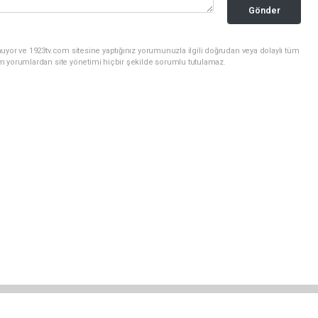
Gönder
uyor ve 1923tv.com sitesine yaptığınız yorumunuzla ilgili doğrudan veya dolaylı tüm
m yorumlardan site yönetimi hiçbir şekilde sorumlu tutulamaz.