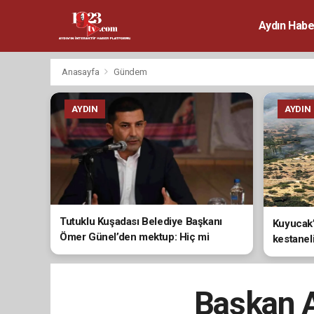
Aydın Habe
Anasayfa
Gündem
AYDIN
AYDIN
Tutuklu Kuşadası Belediye Başkanı
Kuyucak’
Ömer Günel’den mektup: Hiç mi
kestanel
vicdanınız sızlamıyor?
Başkan A