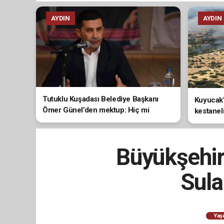
AYDIN
AYDIN
Tutuklu Kuşadası Belediye Başkanı
Kuyucak’
Ömer Günel’den mektup: Hiç mi
kestanel
vicdanınız sızlamıyor?
Büyükşehir’
Sula
Yaş