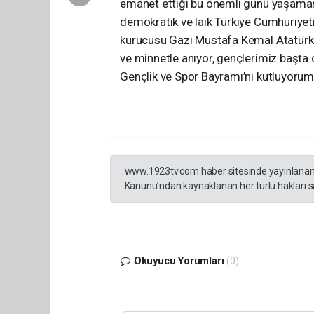
emanet ettiği bu önemli günü yaşamanı
demokratik ve laik Türkiye Cumhuriyet
kurucusu Gazi Mustafa Kemal Atatürk v
ve minnetle anıyor, gençlerimiz başta 
Gençlik ve Spor Bayramı’nı kutluyorum" 
www.1923tv.com haber sitesinde yayınlanan hab
Kanunu’ndan kaynaklanan her türlü hakları sak
Okuyucu Yorumları
(0)