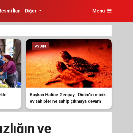
Resmi İlan
Diğer
Menü
AYDIN
e’de
Başkan Hatice Gençay: "Didim’in minik
ev sahiplerine sahip çıkmaya devam
edeceğiz"
zlığın ve