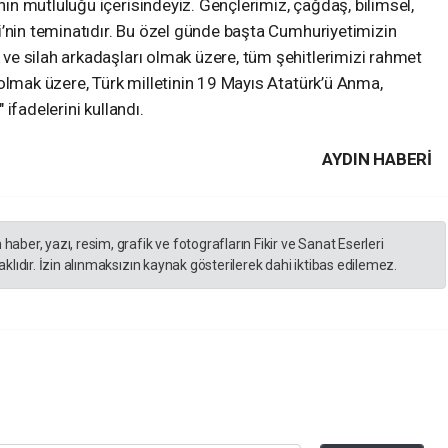
n mutluluğu içerisindeyiz. Gençlerimiz, çağdaş, bilimsel,
i’nin teminatıdır. Bu özel günde başta Cumhuriyetimizin
e silah arkadaşları olmak üzere, tüm şehitlerimizi rahmet
olmak üzere, Türk milletinin 19 Mayıs Atatürk’ü Anma,
ifadelerini kullandı.
AYDIN HABERİ
er, yazı, resim, grafik ve fotografların Fikir ve Sanat Eserleri
lıdır. İzin alınmaksızın kaynak gösterilerek dahi iktibas edilemez.