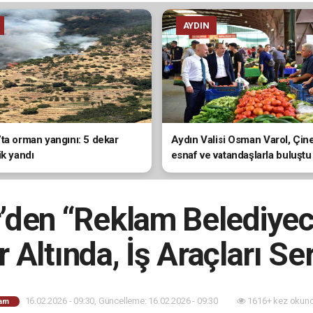
AYDIN
ta orman yangını: 5 dekar
Aydın Valisi Osman Varol, Çin
ik yandı
esnaf ve vatandaşlarla buluştu
den “Reklam Belediyeci
r Altında, İş Araçları Se
16.02.2026 - 09:30, Güncelleme: 16.02.2026 - 09:30
1616+ kez okund
am