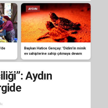
AYDIN
e’de
Başkan Hatice Gençay: "Didim’in minik
ev sahiplerine sahip çıkmaya devam
edeceğiz"
liği”: Aydın
rgide
u.