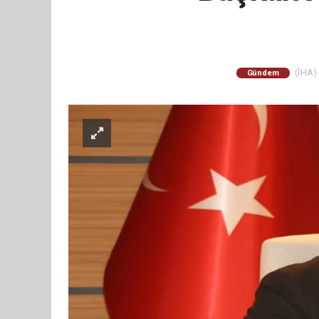
(İHA) 
Gündem