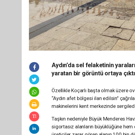
Aydın’da sel felaketinin yaral
yaratan bir görüntü ortaya çıktı
Özellikle Koçarlı başta olmak üzere ov
“Aydın afet bölgesi ilan edilsin” çağrıl
makinelerini kent merkezinde sergiledi
Taşkın nedeniyle Büyük Menderes Havzas
sigortasız alanların büyüklüğüne hem d
üreticiler zarar gören alanın 100 bin d