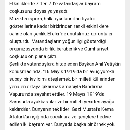
Etkinliklerde 7’den 70’e vatandaşlar bayram
coşkusunu doyasıya yaşadı.
Müzikten spora, halk oyunlarından tiyatro
gösterilerine kadar birbirinden renkli etkinliklere
sahne olan şenlik, Efeler’de unutulmaz görüntüler
oluşturdu. Vatandaşların yoğun ilgi gösterdiği
organizasyonda birlik, beraberlik ve Cumhuriyet
coşkusu ön plana çıktı.
Şenlikte vatandaşlara hitap eden Başkan Anıl Yetişkin
konuşmasında, "16 Mayıs 1919’da bir avuç yürekli
subay, bir kıvılcımı ateşlemek, bir milleti küllerinden
yeniden ortaya çıkarmak amacıyla Bandırma
Vapuru’nda seyahat ettiler. 19 Mayıs 1919’da
Samsun’a ayakbastılar ve bir milleti yeniden ayağa
kaldırdılar. Dünyanın tek lideri Gazi Mustafa Kemal
Atatürk’ün ışığında çocuklara ve gençlere hediye
edilen iki bayram var. Dünyada başka bir örnek yok.