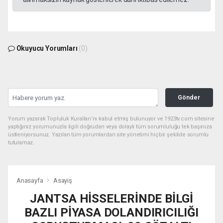
Okuyucu Yorumları
(0)
Gönder
Yorum yazarak Topluluk Kuralları’nı kabul etmiş bulunuyor ve 1923tv.com sitesine
yaptığınız yorumunuzla ilgili doğrudan veya dolaylı tüm sorumluluğu tek başınıza
üstleniyorsunuz. Yazılan tüm yorumlardan site yönetimi hiçbir şekilde sorumlu
tutulamaz.
Anasayfa
Asayiş
JANTSA HİSSELERİNDE BİLGİ
BAZLI PİYASA DOLANDIRICILIĞI