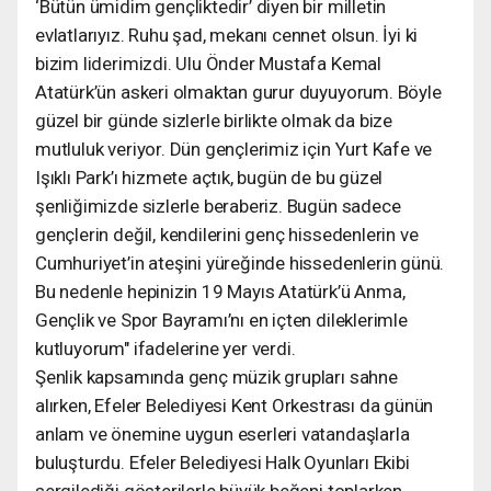
‘Bütün ümidim gençliktedir’ diyen bir milletin
evlatlarıyız. Ruhu şad, mekanı cennet olsun. İyi ki
bizim liderimizdi. Ulu Önder Mustafa Kemal
Atatürk’ün askeri olmaktan gurur duyuyorum. Böyle
güzel bir günde sizlerle birlikte olmak da bize
mutluluk veriyor. Dün gençlerimiz için Yurt Kafe ve
Işıklı Park’ı hizmete açtık, bugün de bu güzel
şenliğimizde sizlerle beraberiz. Bugün sadece
gençlerin değil, kendilerini genç hissedenlerin ve
Cumhuriyet’in ateşini yüreğinde hissedenlerin günü.
Bu nedenle hepinizin 19 Mayıs Atatürk’ü Anma,
Gençlik ve Spor Bayramı’nı en içten dileklerimle
kutluyorum" ifadelerine yer verdi.
Şenlik kapsamında genç müzik grupları sahne
alırken, Efeler Belediyesi Kent Orkestrası da günün
anlam ve önemine uygun eserleri vatandaşlarla
buluşturdu. Efeler Belediyesi Halk Oyunları Ekibi
sergilediği gösterilerle büyük beğeni toplarken,