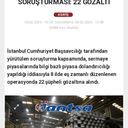
SORUŞTURMASI: 22 GÖZALTI
ASAYIŞ
04.02.2026 - 10:55, Güncelleme: 04.02.2026 - 10:58
3058+ kez okundu.
İstanbul Cumhuriyet Başsavcılığı tarafından
yürütülen soruşturma kapsamında, sermaye
piyasalarında bilgi bazlı piyasa dolandırıcılığı
yapıldığı iddiasıyla 8 ilde eş zamanlı düzenlenen
operasyonda 22 şüpheli gözaltına alındı.