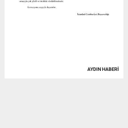
AYDIN HABERİ
www.1923tv.com haber sitesinde yayınlanan haber, yazı,
resim, grafik ve fotografların Fikir ve Sanat Eserleri
Kanunu’ndan kaynaklanan her türlü hakları saklıdır. İzin