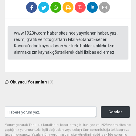
www.1923tv.com haber sitesinde yayınlanan haber, yazı,
resim, grafik ve fotografların Fikir ve Sanat Eserleri
Kanunu’ndan kaynaklanan her türlü hakları saklıdır. İzin
alınmaksızın kaynak gösterilerek dahi iktibas edilemez.
Okuyucu Yorumları
(0)
Gönder
Yorum yazarak Topluluk Kuralları’nı kabul etmiş bulunuyor ve 1923tv.com sitesine
yaptığınız yorumunuzla ilgili doğrudan veya dolaylı tüm sorumluluğu tek başınıza
üstleniyorsunuz. Yazılan tüm yorumlardan site yönetimi hiçbir şekilde sorumlu