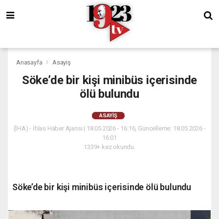
Anasayfa
Asayiş
Söke’de bir kişi minibüs içerisinde
ölü bulundu
ASAYIŞ
(İHA) - İhlas Haber Ajansı | 18.05.2026 - 16:16, Güncelleme: 18.05.2026 -
16:01
1339+ kez okundu.
Söke’de bir kişi minibüs içerisinde ölü bulundu