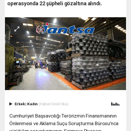
operasyonda 22 şüpheli gözaltına alındı.
Erkek
|
Kadın
(Haberi Sesli Oku)
Cumhuriyet Başsavcılığı Terörizmin Finansmanının
Önlenmesi ve Aklama Suçu Soruşturma Bürosu’nca
yürütülen soruşturmanın; Sermaye Piyasası