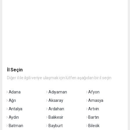
İl Seçin
Diğer il ile ilgili veriye ulaşmak için lütfen aşağıdan bir il seçin
Adana
Adıyaman
Afyon
Ağrı
Aksaray
Amasya
Antalya
Ardahan
Artvin
Aydın
Balıkesir
Bartın
Batman
Bayburt
Bilecik