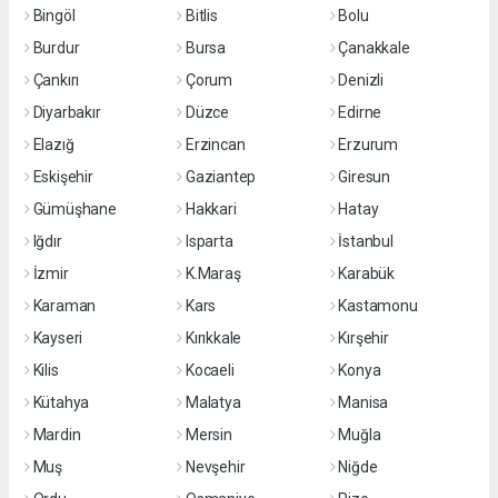
Bingöl
Bitlis
Bolu
Burdur
Bursa
Çanakkale
Çankırı
Çorum
Denizli
Diyarbakır
Düzce
Edirne
Elazığ
Erzincan
Erzurum
Eskişehir
Gaziantep
Giresun
Gümüşhane
Hakkari
Hatay
Iğdır
Isparta
İstanbul
İzmir
K.Maraş
Karabük
Karaman
Kars
Kastamonu
Kayseri
Kırıkkale
Kırşehir
Kilis
Kocaeli
Konya
Kütahya
Malatya
Manisa
Mardin
Mersin
Muğla
Muş
Nevşehir
Niğde