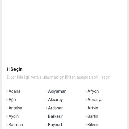
İl Seçin
Diğer il ile ilgili veriye ulaşmak için lütfen aşağıdan bir il seçin
Adana
Adıyaman
Afyon
Ağrı
Aksaray
Amasya
Antalya
Ardahan
Artvin
Aydın
Balıkesir
Bartın
Batman
Bayburt
Bilecik