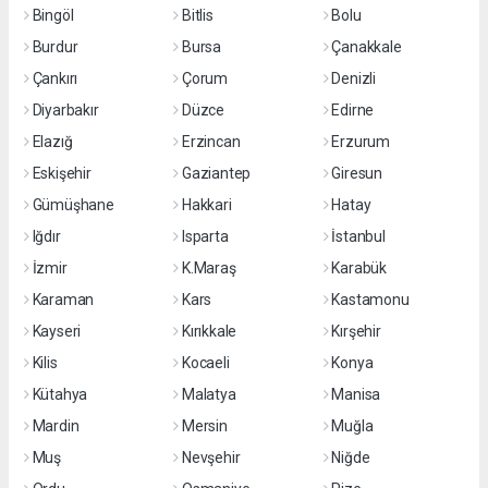
Bingöl
Bitlis
Bolu
Burdur
Bursa
Çanakkale
Çankırı
Çorum
Denizli
Diyarbakır
Düzce
Edirne
Elazığ
Erzincan
Erzurum
Eskişehir
Gaziantep
Giresun
Gümüşhane
Hakkari
Hatay
Iğdır
Isparta
İstanbul
İzmir
K.Maraş
Karabük
Karaman
Kars
Kastamonu
Kayseri
Kırıkkale
Kırşehir
Kilis
Kocaeli
Konya
Kütahya
Malatya
Manisa
Mardin
Mersin
Muğla
Muş
Nevşehir
Niğde