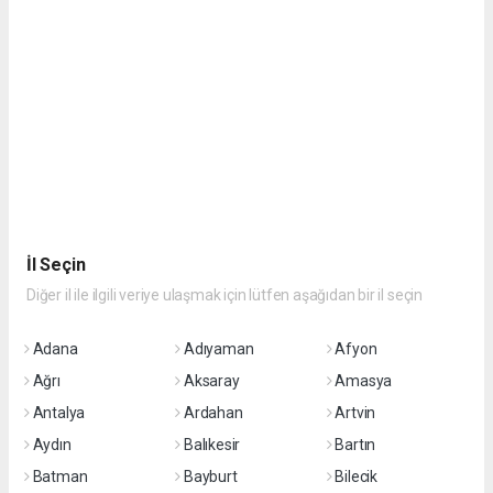
İl Seçin
Diğer il ile ilgili veriye ulaşmak için lütfen aşağıdan bir il seçin
Adana
Adıyaman
Afyon
Ağrı
Aksaray
Amasya
Antalya
Ardahan
Artvin
Aydın
Balıkesir
Bartın
Batman
Bayburt
Bilecik