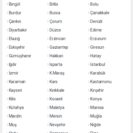
Bingöl
Bitlis
Bolu
Burdur
Bursa
Çanakkale
Çankırı
Çorum
Denizli
Diyarbakır
Düzce
Edirne
Elazığ
Erzincan
Erzurum
Eskişehir
Gaziantep
Giresun
Gümüşhane
Hakkari
Hatay
Iğdır
Isparta
İstanbul
İzmir
K.Maraş
Karabük
Karaman
Kars
Kastamonu
Kayseri
Kırıkkale
Kırşehir
Kilis
Kocaeli
Konya
Kütahya
Malatya
Manisa
Mardin
Mersin
Muğla
Muş
Nevşehir
Niğde