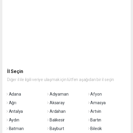
İl Seçin
Diğer il ile ilgili veriye ulaşmak için lütfen aşağıdan bir il seçin
Adana
Adıyaman
Afyon
Ağrı
Aksaray
Amasya
Antalya
Ardahan
Artvin
Aydın
Balıkesir
Bartın
Batman
Bayburt
Bilecik