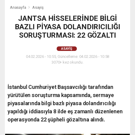
Anasayfa
Asayiş
JANTSA HİSSELERİNDE BİLGİ
BAZLI PİYASA DOLANDIRICILIĞI
SORUŞTURMASI: 22 GÖZALTI
ASAYIŞ
04.02.2026 - 10:55, Güncelleme: 04.02.2026 - 10:58
3070+ kez okundu.
İstanbul Cumhuriyet Başsavcılığı tarafından
yürütülen soruşturma kapsamında, sermaye
piyasalarında bilgi bazlı piyasa dolandırıcılığı
yapıldığı iddiasıyla 8 ilde eş zamanlı düzenlenen
operasyonda 22 şüpheli gözaltına alındı.