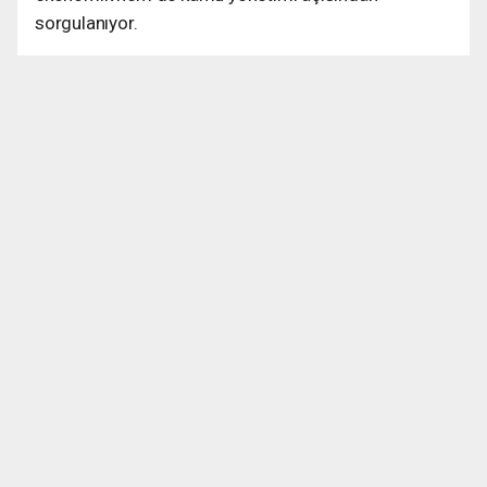
sorgulanıyor.
Şimdi gözler, alanın geleceğine ve sürecin resmi
açıklamasına çevrilmiş durumda. Kamu kaynaklarıyla
yapılan yatırımların akıbeti ve olası yeni proje
planlamaları önümüzdeki günlerde netlik kazanacak.