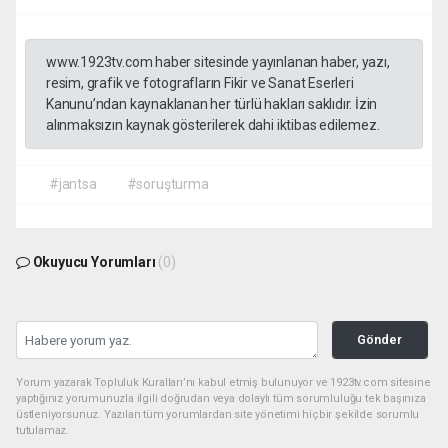
www.1923tv.com haber sitesinde yayınlanan haber, yazı,
resim, grafik ve fotografların Fikir ve Sanat Eserleri
Kanunu’ndan kaynaklanan her türlü hakları saklıdır. İzin
alınmaksızın kaynak gösterilerek dahi iktibas edilemez.
#jantsa
#soruşturma
Okuyucu Yorumları
(0)
Gönder
Yorum yazarak Topluluk Kuralları’nı kabul etmiş bulunuyor ve 1923tv.com sitesine
yaptığınız yorumunuzla ilgili doğrudan veya dolaylı tüm sorumluluğu tek başınıza
üstleniyorsunuz. Yazılan tüm yorumlardan site yönetimi hiçbir şekilde sorumlu
tutulamaz.