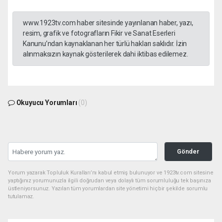
www.1923tv.com haber sitesinde yayınlanan haber, yazı,
resim, grafik ve fotografların Fikir ve Sanat Eserleri
Kanunu’ndan kaynaklanan her türlü hakları saklıdır. İzin
alınmaksızın kaynak gösterilerek dahi iktibas edilemez.
Okuyucu Yorumları
(0)
Gönder
Yorum yazarak Topluluk Kuralları’nı kabul etmiş bulunuyor ve 1923tv.com sitesine
yaptığınız yorumunuzla ilgili doğrudan veya dolaylı tüm sorumluluğu tek başınıza
üstleniyorsunuz. Yazılan tüm yorumlardan site yönetimi hiçbir şekilde sorumlu
tutulamaz.