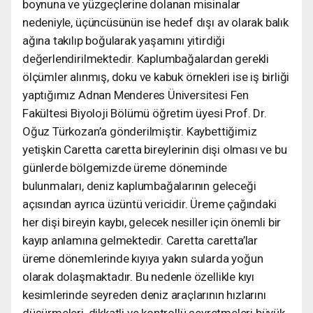
boynuna ve yüzgeçlerine dolanan misinalar
nedeniyle, üçüncüsünün ise hedef dışı av olarak balık
ağına takılıp boğularak yaşamını yitirdiği
değerlendirilmektedir. Kaplumbağalardan gerekli
ölçümler alınmış, doku ve kabuk örnekleri ise iş birliği
yaptığımız Adnan Menderes Üniversitesi Fen
Fakültesi Biyoloji Bölümü öğretim üyesi Prof. Dr.
Oğuz Türkozan’a gönderilmiştir. Kaybettiğimiz
yetişkin Caretta caretta bireylerinin dişi olması ve bu
günlerde bölgemizde üreme döneminde
bulunmaları, deniz kaplumbağalarının geleceği
açısından ayrıca üzüntü vericidir. Üreme çağındaki
her dişi bireyin kaybı, gelecek nesiller için önemli bir
kayıp anlamına gelmektedir. Caretta caretta’lar
üreme dönemlerinde kıyıya yakın sularda yoğun
olarak dolaşmaktadır. Bu nedenle özellikle kıyı
kesimlerinde seyreden deniz araçlarının hızlarını
düşürmeleri, dikkatli ve kontrollü seyretmeleri büyük