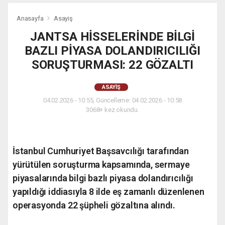
Anasayfa
Asayiş
JANTSA HİSSELERİNDE BİLGİ
BAZLI PİYASA DOLANDIRICILIĞI
SORUŞTURMASI: 22 GÖZALTI
ASAYIŞ
04.02.2026 - 10:55, Güncelleme: 04.02.2026 - 10:58
3068+ kez okundu.
İstanbul Cumhuriyet Başsavcılığı tarafından
yürütülen soruşturma kapsamında, sermaye
piyasalarında bilgi bazlı piyasa dolandırıcılığı
yapıldığı iddiasıyla 8 ilde eş zamanlı düzenlenen
operasyonda 22 şüpheli gözaltına alındı.