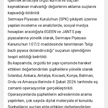
işlemek amacıyla örgüt kurma ve suçtan
kaynaklanan malvarlığı değerlerini aklama suçlarını
kapsadığı bildirildi.
Sermaye Piyasası Kurulu’nun (SPK) şikâyeti üzerine
yapılan inceleme ve analizlerde, sosyal medya
hesapları aracılığıyla EGEEN ve JANTS pay
piyasalarına yönelik olarak, Sermaye Piyasası
Kanunu’nun 107/2 maddesinde tanımlanan “bilgi
bazlı piyasa dolandırıcılığı” suçunun işlendiğinin
tespit edildiği belirtildi.
Bu kapsamda, örgütlü bir yapı içerisinde hareket
ettikleri değerlendirilen şüphelilere yönelik olarak
İstanbul, Ankara, Antalya, Kocaeli, Konya, Batman,
Ordu ve Amasya illerinde 4 Şubat 2026 tarihinde eş
zamanlı operasyonlar gerçekleştirildi.
Operasyonlarda şüphelilerin adreslerinde arama
yapılırken, çok sayıda dijital materyale el konuldu.
Şüphelilerin suçtan elde ettikleri değerlendirilen