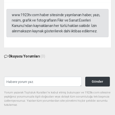
www.1923tv.com haber sitesinde yayınlanan haber, yazı,
resim, grafik ve fotografların Fikir ve Sanat Eserleri
Kanunu’ndan kaynaklanan her türlü hakları saklıdır. İzin
alınmaksızın kaynak gösterilerek dahi iktibas edilemez.
Okuyucu Yorumları
(0)
Gönder
Yorum yazarak Topluluk Kuralları’nı kabul etmiş bulunuyor ve 1923tv.com sitesine
yaptığınız yorumunuzla ilgili doğrudan veya dolaylı tüm sorumluluğu tek başınıza
üstleniyorsunuz. Yazılan tüm yorumlardan site yönetimi hiçbir şekilde sorumlu
tutulamaz.