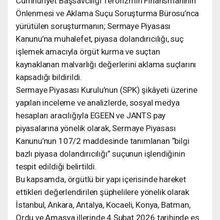
Cumhuriyet Başsavcılığı Terörizmin Finansmanının
Önlenmesi ve Aklama Suçu Soruşturma Bürosu’nca
yürütülen soruşturmanın; Sermaye Piyasası
Kanunu’na muhalefet, piyasa dolandırıcılığı, suç
işlemek amacıyla örgüt kurma ve suçtan
kaynaklanan malvarlığı değerlerini aklama suçlarını
kapsadığı bildirildi.
Sermaye Piyasası Kurulu’nun (SPK) şikâyeti üzerine
yapılan inceleme ve analizlerde, sosyal medya
hesapları aracılığıyla EGEEN ve JANTS pay
piyasalarına yönelik olarak, Sermaye Piyasası
Kanunu’nun 107/2 maddesinde tanımlanan “bilgi
bazlı piyasa dolandırıcılığı” suçunun işlendiğinin
tespit edildiği belirtildi.
Bu kapsamda, örgütlü bir yapı içerisinde hareket
ettikleri değerlendirilen şüphelilere yönelik olarak
İstanbul, Ankara, Antalya, Kocaeli, Konya, Batman,
Ordu ve Amasya illerinde 4 Şubat 2026 tarihinde eş