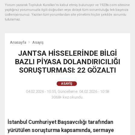
Yorum yazarak Topluluk Kuralları’nı kabul etmiş bulunuyor ve 1923tv.com sitesine
yaptığınız yorumunuzla ilgili doğrudan veya dolaylı tüm sorumluluğu tek başınıza
üstleniyorsunuz. Yazılan tüm yorumlardan site yönetimi hiçbir şekilde sorumlu
tutulamaz.
Anasayfa
Asayiş
JANTSA HİSSELERİNDE BİLGİ
BAZLI PİYASA DOLANDIRICILIĞI
SORUŞTURMASI: 22 GÖZALTI
ASAYIŞ
04.02.2026 - 10:55, Güncelleme: 04.02.2026 - 10:58
3068+ kez okundu.
İstanbul Cumhuriyet Başsavcılığı tarafından
yürütülen soruşturma kapsamında, sermaye