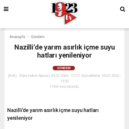
Anasayfa
Gündem
Nazilli’de yarım asırlık içme suyu
hatları yenileniyor
GÜNDEM
(İHA) - İhlas Haber Ajansı | 05.01.2026 - 17:27, Güncelleme: 05.01.2026 -
15:52
1730+ kez okundu.
Nazilli’de yarım asırlık içme suyu hatları
yenileniyor