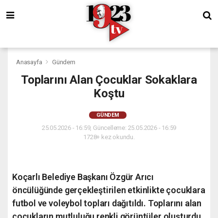
Anasayfa
Gündem
Toplarını Alan Çocuklar Sokaklara
Koştu
GÜNDEM
25.05.2026 - 16:59, Güncelleme: 25.05.2026 - 16:59
1728+ kez okundu.
Koçarlı Belediye Başkanı Özgür Arıcı
öncülüğünde gerçekleştirilen etkinlikte çocuklara
futbol ve voleybol topları dağıtıldı. Toplarını alan
çocukların mutluluğu renkli görüntüler oluşturdu.