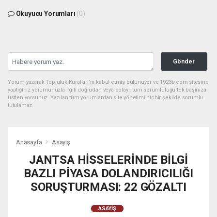
Okuyucu Yorumları
(0)
Gönder
Yorum yazarak Topluluk Kuralları’nı kabul etmiş bulunuyor ve 1923tv.com sitesine
yaptığınız yorumunuzla ilgili doğrudan veya dolaylı tüm sorumluluğu tek başınıza
üstleniyorsunuz. Yazılan tüm yorumlardan site yönetimi hiçbir şekilde sorumlu
tutulamaz.
Anasayfa
Asayiş
JANTSA HİSSELERİNDE BİLGİ
BAZLI PİYASA DOLANDIRICILIĞI
SORUŞTURMASI: 22 GÖZALTI
ASAYIŞ