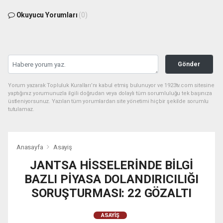
Okuyucu Yorumları
(0)
Gönder
Yorum yazarak Topluluk Kuralları’nı kabul etmiş bulunuyor ve 1923tv.com sitesine
yaptığınız yorumunuzla ilgili doğrudan veya dolaylı tüm sorumluluğu tek başınıza
üstleniyorsunuz. Yazılan tüm yorumlardan site yönetimi hiçbir şekilde sorumlu
tutulamaz.
Anasayfa
Asayiş
JANTSA HİSSELERİNDE BİLGİ
BAZLI PİYASA DOLANDIRICILIĞI
SORUŞTURMASI: 22 GÖZALTI
ASAYIŞ