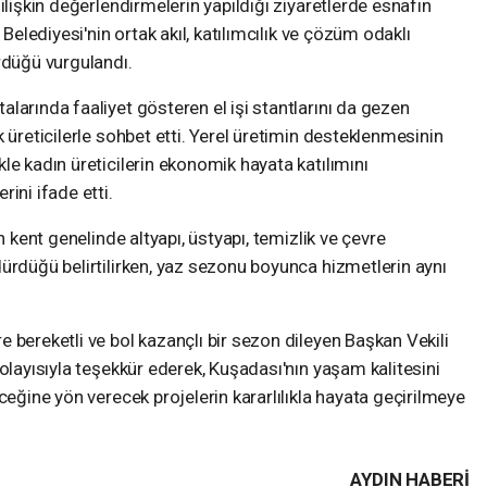
ilişkin değerlendirmelerin yapıldığı ziyaretlerde esnafın
 Belediyesi'nin ortak akıl, katılımcılık ve çözüm odaklı
rdüğü vurgulandı.
larında faaliyet gösteren el işi stantlarını da gezen
 üreticilerle sohbet etti. Yerel üretimin desteklenmesinin
le kadın üreticilerin ekonomik hayata katılımını
ini ifade etti.
n kent genelinde altyapı, üstyapı, temizlik ve çevre
ürdüğü belirtilirken, yaz sezonu boyunca hizmetlerin aynı
 bereketli ve bol kazançlı bir sezon dileyen Başkan Vekili
olayısıyla teşekkür ederek, Kuşadası'nın yaşam kalitesini
ceğine yön verecek projelerin kararlılıkla hayata geçirilmeye
AYDIN HABERİ