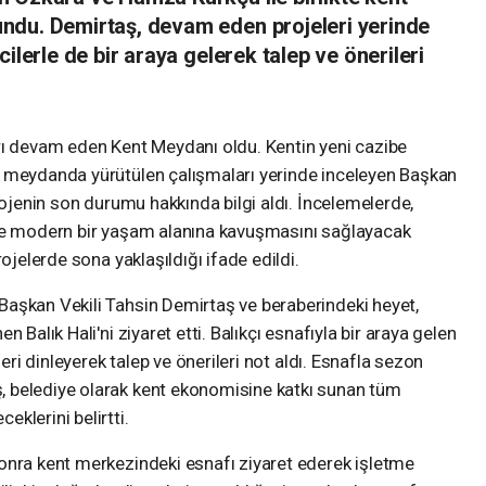
ndu. Demirtaş, devam eden projeleri yerinde
ilerle de bir araya gelerek talep ve önerileri
rı devam eden Kent Meydanı oldu. Kentin yeni cazibe
n meydanda yürütülen çalışmaları yerinde inceleyen Başkan
rojenin son durumu hakkında bilgi aldı. İncelemelerde,
 ve modern bir yaşam alanına kavuşmasını sağlayacak
ojelerde sona yaklaşıldığı ifade edildi.
aşkan Vekili Tahsin Demirtaş ve beraberindeki heyet,
 Balık Hali'ni ziyaret etti. Balıkçı esnafıyla bir araya gelen
leri dinleyerek talep ve önerileri not aldı. Esnafla sezon
 belediye olarak kent ekonomisine katkı sunan tüm
klerini belirtti.
onra kent merkezindeki esnafı ziyaret ederek işletme