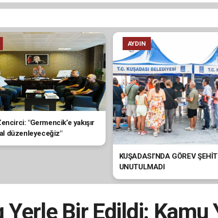
AYDIN
encirci: "Germencik’e yakışır
ival düzenleyeceğiz"
KUŞADASI’NDA GÖREV ŞEHİT
UNUTULMADI
Yerle Bir Edildi: Kamu 