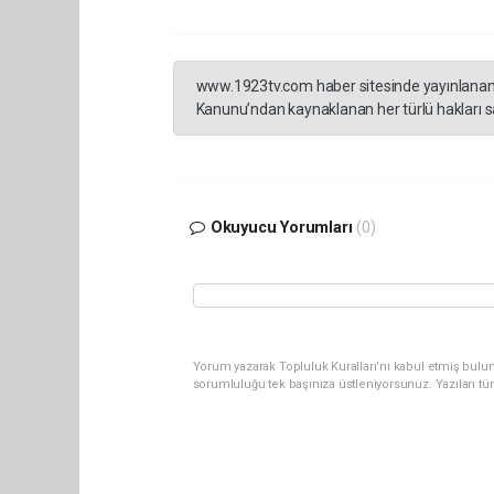
www.1923tv.com haber sitesinde yayınlanan hab
Kanunu’ndan kaynaklanan her türlü hakları sak
Okuyucu Yorumları
(0)
Yorum yazarak Topluluk Kuralları’nı kabul etmiş bulun
sorumluluğu tek başınıza üstleniyorsunuz. Yazılan tü