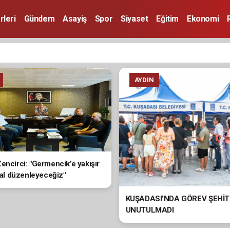
rleri
Gündem
Asayiş
Spor
Siyaset
Eğitim
Ekonomi
AYDIN
encirci: "Germencik’e yakışır
ival düzenleyeceğiz"
KUŞADASI’NDA GÖREV ŞEHİT
UNUTULMADI