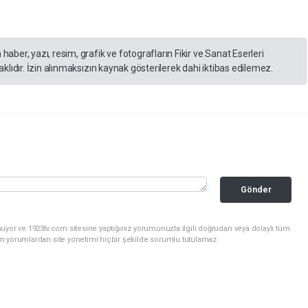
er, yazı, resim, grafik ve fotografların Fikir ve Sanat Eserleri
lıdır. İzin alınmaksızın kaynak gösterilerek dahi iktibas edilemez.
Gönder
uyor ve 1923tv.com sitesine yaptığınız yorumunuzla ilgili doğrudan veya dolaylı tüm
m yorumlardan site yönetimi hiçbir şekilde sorumlu tutulamaz.