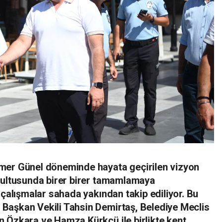
mer Günel döneminde hayata geçirilen vizyon
rultusunda birer birer tamamlamaya
 çalışmalar sahada yakından takip ediliyor. Bu
Başkan Vekili Tahsin Demirtaş, Belediye Meclis
 Özkara ve Hamza Kürkçü ile birlikte kent