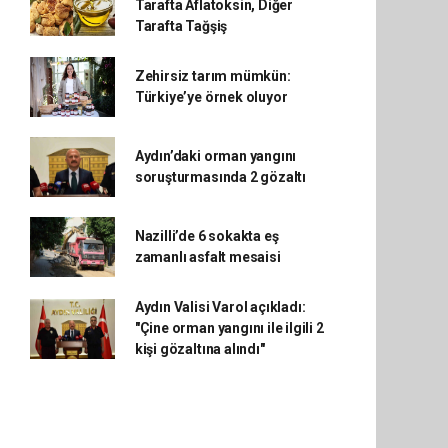
Tarafta Aflatoksin, Diğer
Tarafta Tağşiş
Zehirsiz tarım mümkün:
Türkiye’ye örnek oluyor
Aydın’daki orman yangını
soruşturmasında 2 gözaltı
Nazilli’de 6 sokakta eş
zamanlı asfalt mesaisi
Aydın Valisi Varol açıkladı:
"Çine orman yangını ile ilgili 2
kişi gözaltına alındı"