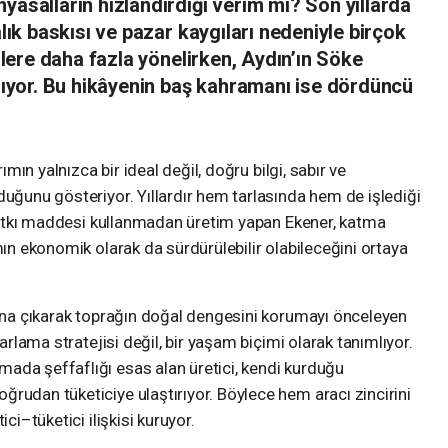
yasalların hızlandırdığı verim mi? Son yıllarda
alık baskısı ve pazar kaygıları nedeniyle birçok
dilere daha fazla yönelirken, Aydın’ın Söke
ılıyor. Bu hikâyenin baş kahramanı ise dördüncü
rımın yalnızca bir ideal değil, doğru bilgi, sabır ve
duğunu gösteriyor. Yıllardır hem tarlasında hem de işlediği
e katkı maddesi kullanmadan üretim yapan Ekener, katma
mın ekonomik olarak da sürdürülebilir olabileceğini ortaya
şına çıkarak toprağın doğal dengesini korumayı önceleyen
zarlama stratejisi değil, bir yaşam biçimi olarak tanımlıyor.
ada şeffaflığı esas alan üretici, kendi kurduğu
oğrudan tüketiciye ulaştırıyor. Böylece hem aracı zincirini
ci–tüketici ilişkisi kuruyor.