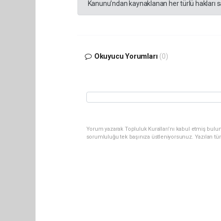
Kanunu’ndan kaynaklanan her türlü hakları sak
Okuyucu Yorumları
(0)
Yorum yazarak Topluluk Kuralları’nı kabul etmiş bulun
sorumluluğu tek başınıza üstleniyorsunuz. Yazılan tü