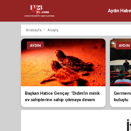
Aydın Habe
Anasayfa
Asayiş
AYDIN
AYDIN
Başkan Hatice Gençay: "Didim’in minik
Germenci
ev sahiplerine sahip çıkmaya devam
buluştu
edeceğiz"