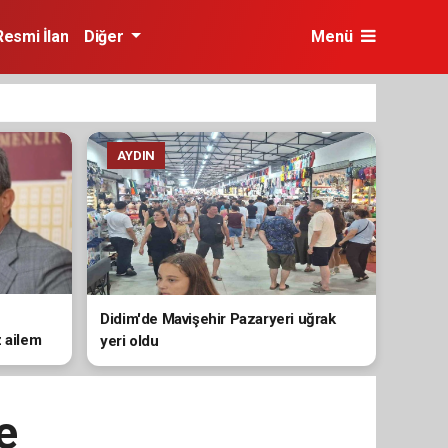
Resmi İlan
Diğer
Menü
AYDIN
Didim'de Mavişehir Pazaryeri uğrak
z ailem
yeri oldu
e