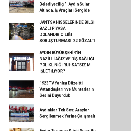
Belediyeciliği”: Aydın Sular
Altında, İş Araçları Sergide
JANTSA HİSSELERİNDE BİLGİ
BAZLI PİYASA
DOLANDIRICILIĞI
SORUŞTURMASI: 22 GÖZALTI
AYDIN BÜYÜKŞEHİR’İN
NAZİLLİ AĞIZ VE DİŞ SAĞLIĞI
POLİKLİNİĞİ RUHSATSIZ MI
İŞLETİLİYOR?
1923TV Yanlışı Düzeltti:
Vatandaşların ve Muhtarların
Sesini Duyurduk
Aydınlılar Tek Ses: Araçlar
Sergilenmek Yerine Çalışmalı
Aydın Tarımına Kibrit Suyu: Bir