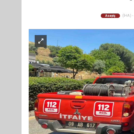
(İHA) -
Asayiş