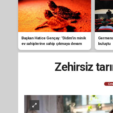
Başkan Hatice Gençay: "Didim’in minik
Germenci
ev sahiplerine sahip çıkmaya devam
buluştu
edeceğiz"
Zehirsiz ta
Çev