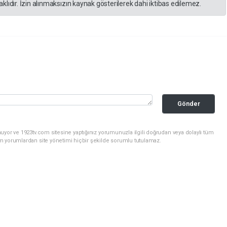
lıdır. İzin alınmaksızın kaynak gösterilerek dahi iktibas edilemez.
Gönder
uyor ve 1923tv.com sitesine yaptığınız yorumunuzla ilgili doğrudan veya dolaylı tüm
m yorumlardan site yönetimi hiçbir şekilde sorumlu tutulamaz.