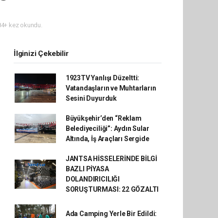
4+ kez okundu.
İlginizi Çekebilir
1923TV Yanlışı Düzeltti:
Vatandaşların ve Muhtarların
Sesini Duyurduk
Büyükşehir’den “Reklam
Belediyeciliği”: Aydın Sular
Altında, İş Araçları Sergide
JANTSA HİSSELERİNDE BİLGİ
BAZLI PİYASA
DOLANDIRICILIĞI
SORUŞTURMASI: 22 GÖZALTI
Ada Camping Yerle Bir Edildi: