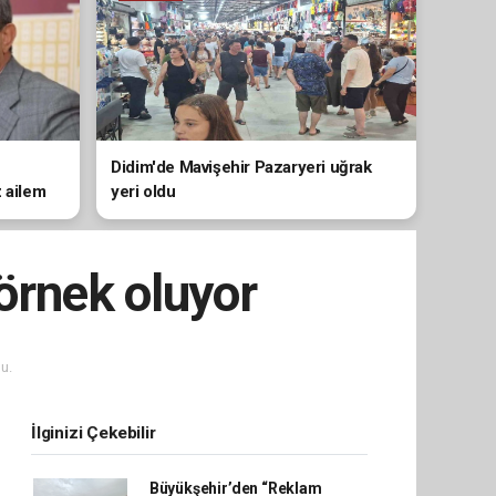
Didim'de Mavişehir Pazaryeri uğrak
z ailem
yeri oldu
örnek oluyor
u.
İlginizi Çekebilir
Büyükşehir’den “Reklam