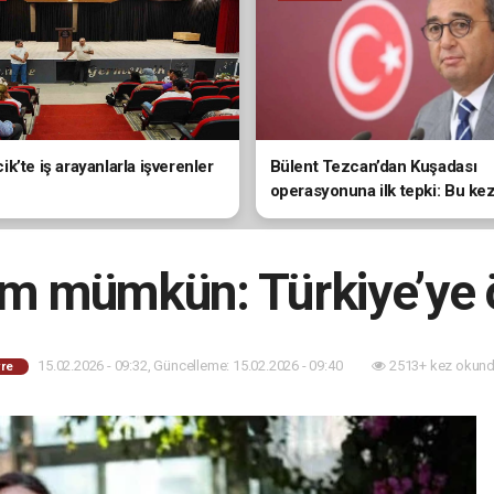
Bülent Tezcan’dan Kuşadası
k’te iş arayanlarla işverenler
operasyonuna ilk tepki: Bu ke
de doğrudan hedef alındı
rım mümkün: Türkiye’ye 
15.02.2026 - 09:32, Güncelleme: 15.02.2026 - 09:40
2513+ kez okund
re