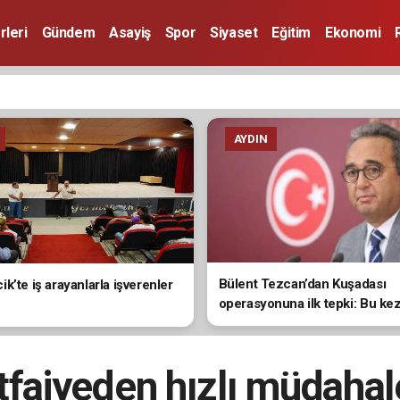
rleri
Gündem
Asayiş
Spor
Siyaset
Eğitim
Ekonomi
AYDIN
Bülent Tezcan’dan Kuşadası
k’te iş arayanlarla işverenler
operasyonuna ilk tepki: Bu ke
de doğrudan hedef alındı
İtfaiyeden hızlı müdahal