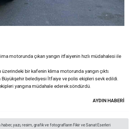
 klima motorunda çıkan yangın itfaiyenin hızlı müdahalesi ile
ı üzerindeki bir kafenin klima motorunda yangın çıktı.
Büyükşehir belediyesi İtfaiye ve polis ekipleri sevk edildi.
e ekipleri yangına müdahale ederek söndürdü.
AYDIN HABERİ
er, yazı, resim, grafik ve fotografların Fikir ve Sanat Eserleri