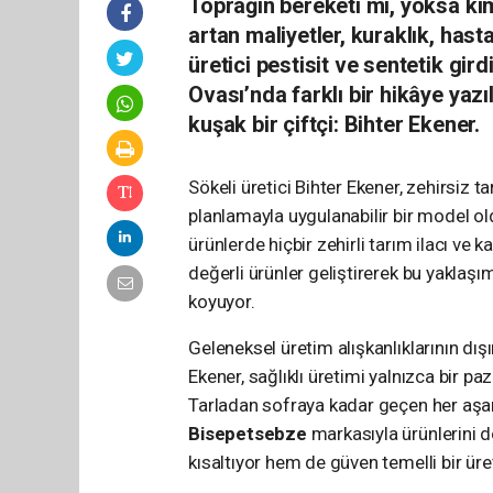
Toprağın bereketi mi, yoksa kim
artan maliyetler, kuraklık, hast
üretici pestisit ve sentetik gir
Ovası’nda farklı bir hikâye yaz
kuşak bir çiftçi: Bihter Ekener.
Sökeli üretici Bihter Ekener, zehirsiz ta
planlamayla uygulanabilir bir model ol
ürünlerde hiçbir zehirli tarım ilacı v
değerli ürünler geliştirerek bu yaklaşı
koyuyor.
Geleneksel üretim alışkanlıklarının dı
Ekener, sağlıklı üretimi yalnızca bir pa
Tarladan sofraya kadar geçen her aşam
Bisepetsebze
markasıyla ürünlerini d
kısaltıyor hem de güven temelli bir üreti