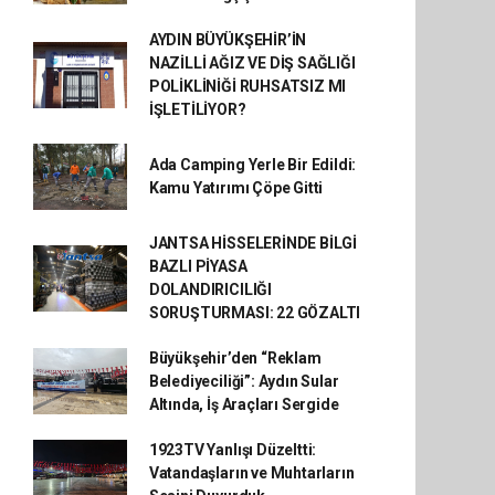
AYDIN BÜYÜKŞEHİR’İN
NAZİLLİ AĞIZ VE DİŞ SAĞLIĞI
POLİKLİNİĞİ RUHSATSIZ MI
İŞLETİLİYOR?
Ada Camping Yerle Bir Edildi:
Kamu Yatırımı Çöpe Gitti
JANTSA HİSSELERİNDE BİLGİ
BAZLI PİYASA
DOLANDIRICILIĞI
SORUŞTURMASI: 22 GÖZALTI
Büyükşehir’den “Reklam
Belediyeciliği”: Aydın Sular
Altında, İş Araçları Sergide
1923TV Yanlışı Düzeltti:
Vatandaşların ve Muhtarların