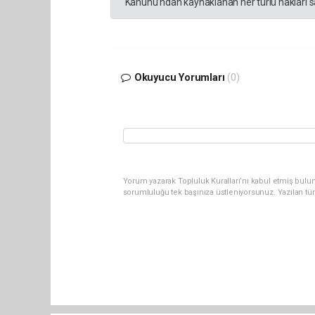
Kanunu’ndan kaynaklanan her türlü hakları sak
Okuyucu Yorumları
(0)
Yorum yazarak Topluluk Kuralları’nı kabul etmiş bulun
sorumluluğu tek başınıza üstleniyorsunuz. Yazılan tü