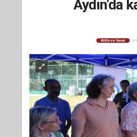
Aydın’da ka
(İH
Kültür ve Sanat