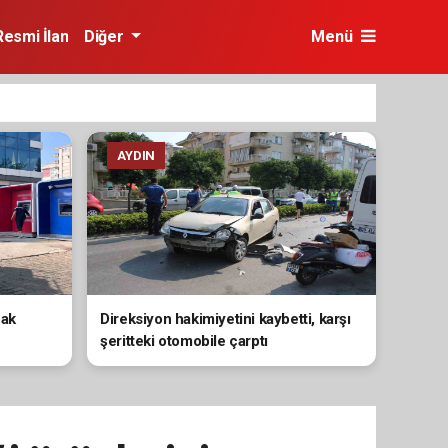
Resmi İlan
Diğer
Menü
AYDIN
nak
Direksiyon hakimiyetini kaybetti, karşı
şeritteki otomobile çarptı