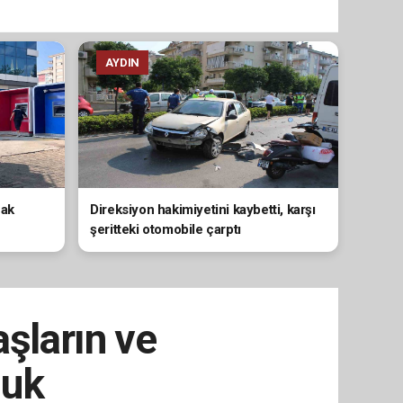
AYDIN
nak
Direksiyon hakimiyetini kaybetti, karşı
şeritteki otomobile çarptı
şların ve
duk