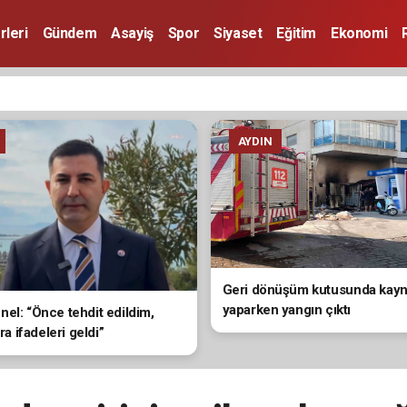
rleri
Gündem
Asayiş
Spor
Siyaset
Eğitim
Ekonomi
AYDIN
Geri dönüşüm kutusunda kay
yaparken yangın çıktı
el: “Önce tehdit edildim,
ira ifadeleri geldi”