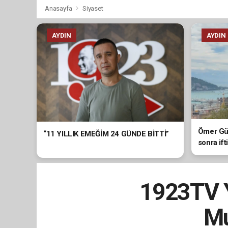
Anasayfa
Siyaset
AYDIN
AYDIN
Ömer Gün
“11 YILLIK EMEĞİM 24 GÜNDE BİTTİ”
sonra ift
1923TV Y
Mu