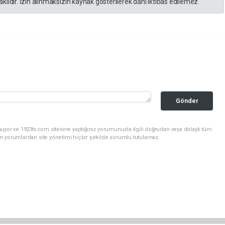
lıdır. İzin alınmaksızın kaynak gösterilerek dahi iktibas edilemez.
Gönder
uyor ve 1923tv.com sitesine yaptığınız yorumunuzla ilgili doğrudan veya dolaylı tüm
m yorumlardan site yönetimi hiçbir şekilde sorumlu tutulamaz.