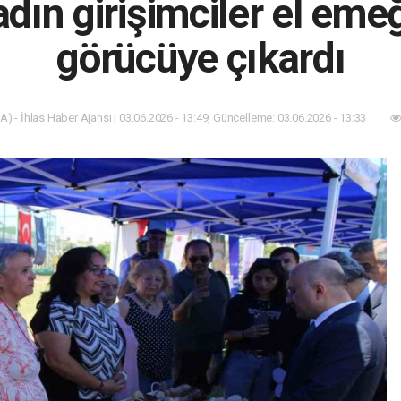
dın girişimciler el emeğ
görücüye çıkardı
A) - İhlas Haber Ajansı | 03.06.2026 - 13:49, Güncelleme: 03.06.2026 - 13:33