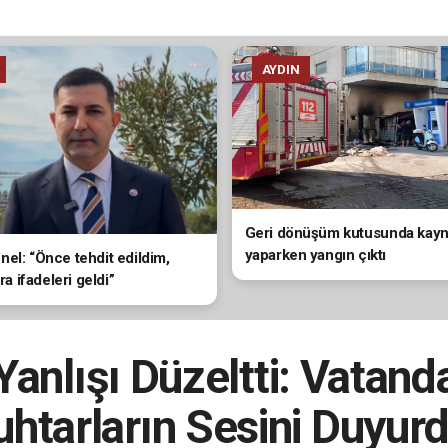
AYDIN
Geri dönüşüm kutusunda kay
yaparken yangın çıktı
el: “Önce tehdit edildim,
ira ifadeleri geldi”
anlışı Düzeltti: Vatanda
htarların Sesini Duyur