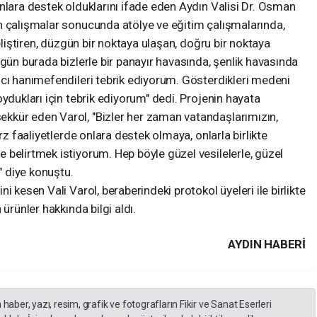
nlara destek olduklarını ifade eden Aydın Valisi Dr. Osman
n çalışmalar sonucunda atölye ve eğitim çalışmalarında,
geliştiren, düzgün bir noktaya ulaşan, doğru bir noktaya
ugün burada bizlerle bir panayır havasında, şenlik havasında
mcı hanımefendileri tebrik ediyorum. Gösterdikleri medeni
ydukları için tebrik ediyorum" dedi. Projenin hayata
kkür eden Varol, "Bizler her zaman vatandaşlarımızın,
rz faaliyetlerde onlara destek olmaya, onlarla birlikte
belirtmek istiyorum. Hep böyle güzel vesilelerle, güzel
" diye konuştu.
i kesen Vali Varol, beraberindeki protokol üyeleri ile birlikte
ürünler hakkında bilgi aldı.
AYDIN HABERİ
er, yazı, resim, grafik ve fotografların Fikir ve Sanat Eserleri