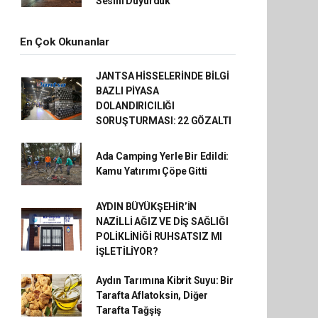
Sesini Duyurduk
En Çok Okunanlar
JANTSA HİSSELERİNDE BİLGİ
BAZLI PİYASA
DOLANDIRICILIĞI
SORUŞTURMASI: 22 GÖZALTI
Ada Camping Yerle Bir Edildi:
Kamu Yatırımı Çöpe Gitti
AYDIN BÜYÜKŞEHİR’İN
NAZİLLİ AĞIZ VE DİŞ SAĞLIĞI
POLİKLİNİĞİ RUHSATSIZ MI
İŞLETİLİYOR?
Aydın Tarımına Kibrit Suyu: Bir
Tarafta Aflatoksin, Diğer
Tarafta Tağşiş