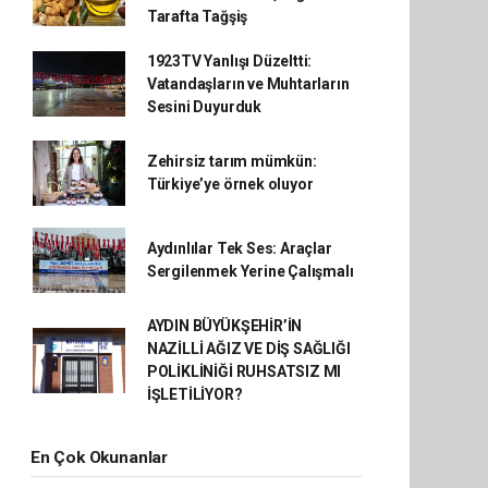
Tarafta Tağşiş
1923TV Yanlışı Düzeltti:
Vatandaşların ve Muhtarların
Sesini Duyurduk
Zehirsiz tarım mümkün:
Türkiye’ye örnek oluyor
Aydınlılar Tek Ses: Araçlar
Sergilenmek Yerine Çalışmalı
AYDIN BÜYÜKŞEHİR’İN
NAZİLLİ AĞIZ VE DİŞ SAĞLIĞI
POLİKLİNİĞİ RUHSATSIZ MI
İŞLETİLİYOR?
En Çok Okunanlar