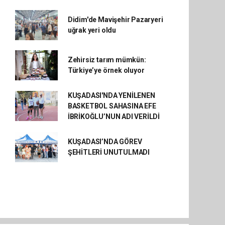
Didim'de Mavişehir Pazaryeri
uğrak yeri oldu
Zehirsiz tarım mümkün:
Türkiye’ye örnek oluyor
KUŞADASI'NDA YENİLENEN
BASKETBOL SAHASINA EFE
İBRİKOĞLU’NUN ADI VERİLDİ
KUŞADASI’NDA GÖREV
ŞEHİTLERİ UNUTULMADI