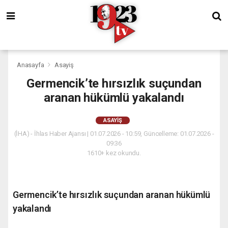
Anasayfa
Asayiş
Germencik’te hırsızlık suçundan
aranan hükümlü yakalandı
ASAYIŞ
(İHA) - İhlas Haber Ajansı | 01.07.2026 - 10:59, Güncelleme: 01.07.2026 -
09:36
1610+ kez okundu.
Germencik’te hırsızlık suçundan aranan hükümlü
yakalandı