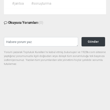
#jantsa
#soruşturma
Okuyucu Yorumları
(0)
Gönder
Yorum yazarak Topluluk Kuralları’nı kabul etmiş bulunuyor ve 1923tv.com sitesine
yaptığınız yorumunuzla ilgili doğrudan veya dolaylı tüm sorumluluğu tek başınıza
üstleniyorsunuz. Yazılan tüm yorumlardan site yönetimi hiçbir şekilde sorumlu
tutulamaz.
haber paketi
haber scripti
haber yazılımı
Tüm hakları saklı tutulmaktadır.Copyright 2026©
Haber Yazılımı:
Web Aksiyon ®