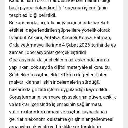
Kanunu’nun 107/2 maddesinde tanımlanan “bilgi
bazlı piyasa dolandırıcılığı” suçunun işlendiğinin
tespit edildiği belirtildi.
Bu kapsamda, örgütlü bir yapı içerisinde hareket
ettikleri değerlendirilen şüphelilere yönelik olarak
İstanbul, Ankara, Antalya, Kocaeli, Konya, Batman,
Ordu ve Amasya illerinde 4 Şubat 2026 tarihinde eş
zamanlı operasyonlar gerçekleştirildi.
Operasyonlarda şüphelilerin adreslerinde arama
yapılırken, çok sayıda dijital materyale el konuldu.
Şüphelilerin suçtan elde ettikleri değerlendirilen
malvarlıklarına ilişkin incelemelerin sürdüğü,
haklarında gözaltı işlemi uygulandığı kaydedildi.
Soruşturmanın; sermaye piyasalarının güven, açıklık
ve istikrar içerisinde işlemesinin sağlanması,
yatırımcıların korunması ve suçtan kaynaklanan
gelirlerin ekonomik sisteme girişinin engellenmesi
amacıyla çok yönlü ve titizlikle sürdürüldüğü