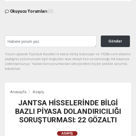
Okuyucu Yorumları
(0)
Gönder
Yorum yazarak Topluluk Kuralları’nı kabul etmiş bulunuyor ve 1923tv.com sitesine
yaptığınız yorumunuzla ilgili doğrudan veya dolaylı tüm sorumluluğu tek başınıza
üstleniyorsunuz. Yazılan tüm yorumlardan site yönetimi hiçbir şekilde sorumlu
tutulamaz.
Anasayfa
Asayiş
JANTSA HİSSELERİNDE BİLGİ
BAZLI PİYASA DOLANDIRICILIĞI
SORUŞTURMASI: 22 GÖZALTI
ASAYIŞ