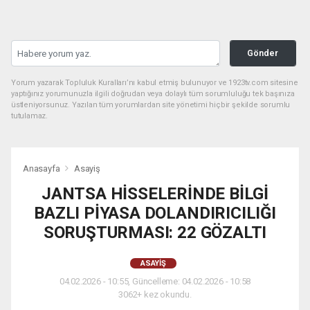
Gönder
Yorum yazarak Topluluk Kuralları’nı kabul etmiş bulunuyor ve 1923tv.com sitesine
yaptığınız yorumunuzla ilgili doğrudan veya dolaylı tüm sorumluluğu tek başınıza
üstleniyorsunuz. Yazılan tüm yorumlardan site yönetimi hiçbir şekilde sorumlu
tutulamaz.
Anasayfa
Asayiş
JANTSA HİSSELERİNDE BİLGİ
BAZLI PİYASA DOLANDIRICILIĞI
SORUŞTURMASI: 22 GÖZALTI
ASAYIŞ
04.02.2026 - 10:55, Güncelleme: 04.02.2026 - 10:58
3062+ kez okundu.