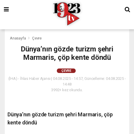
Anasayfa
Çevre
Dünya’nın gözde turizm şehri
Marmaris, çöp kente döndü
ÇEVRE
(İHA) - İhlas Haber Ajansı | 04.08.2025 - 14:57, Güncelleme: 04.08.2025 -
14:48
3992+ kez okundu.
Dünya’nın gözde turizm şehri Marmaris, çöp
kente döndü