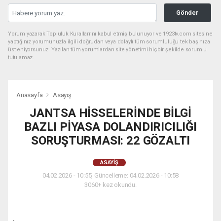
Gönder
Yorum yazarak Topluluk Kuralları’nı kabul etmiş bulunuyor ve 1923tv.com sitesine
yaptığınız yorumunuzla ilgili doğrudan veya dolaylı tüm sorumluluğu tek başınıza
üstleniyorsunuz. Yazılan tüm yorumlardan site yönetimi hiçbir şekilde sorumlu
tutulamaz.
Anasayfa
Asayiş
JANTSA HİSSELERİNDE BİLGİ
BAZLI PİYASA DOLANDIRICILIĞI
SORUŞTURMASI: 22 GÖZALTI
ASAYIŞ
04.02.2026 - 10:55, Güncelleme: 04.02.2026 - 10:58
3060+ kez okundu.