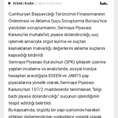
Erkek
|
Kadın
(Haberi Sesli Oku)
Cumhuriyet Başsavcılığı Terörizmin Finansmanının
Önlenmesi ve Aklama Suçu Soruşturma Bürosu’nca
yürütülen soruşturmanın; Sermaye Piyasası
Kanunu’na muhalefet, piyasa dolandırıcılığı, suç
işlemek amacıyla örgüt kurma ve suçtan
kaynaklanan malvarlığı değerlerini aklama suçlarını
kapsadığı bildirildi.
Sermaye Piyasası Kurulu’nun (SPK) şikâyeti üzerine
yapılan inceleme ve analizlerde, sosyal medya
hesapları aracılığıyla EGEEN ve JANTS pay
piyasalarına yönelik olarak, Sermaye Piyasası
Kanunu’nun 107/2 maddesinde tanımlanan “bilgi
bazlı piyasa dolandırıcılığı” suçunun işlendiğinin
tespit edildiği belirtildi.
Bu kapsamda, örgütlü bir yapı içerisinde hareket
ettikleri değerlendirilen şüphelilere yönelik olarak