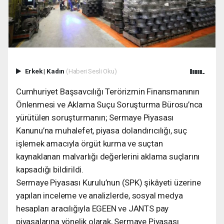
Erkek
|
Kadın
(Haberi Sesli Oku)
Cumhuriyet Başsavcılığı Terörizmin Finansmanının
Önlenmesi ve Aklama Suçu Soruşturma Bürosu’nca
yürütülen soruşturmanın; Sermaye Piyasası
Kanunu’na muhalefet, piyasa dolandırıcılığı, suç
işlemek amacıyla örgüt kurma ve suçtan
kaynaklanan malvarlığı değerlerini aklama suçlarını
kapsadığı bildirildi.
Sermaye Piyasası Kurulu’nun (SPK) şikâyeti üzerine
yapılan inceleme ve analizlerde, sosyal medya
hesapları aracılığıyla EGEEN ve JANTS pay
piyasalarına yönelik olarak, Sermaye Piyasası