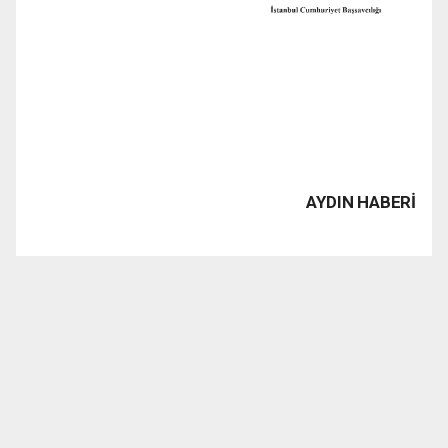
AYDIN HABERİ
www.1923tv.com haber sitesinde yayınlanan haber, yazı,
resim, grafik ve fotografların Fikir ve Sanat Eserleri
Kanunu’ndan kaynaklanan her türlü hakları saklıdır. İzin
alınmaksızın kaynak gösterilerek dahi iktibas edilemez.