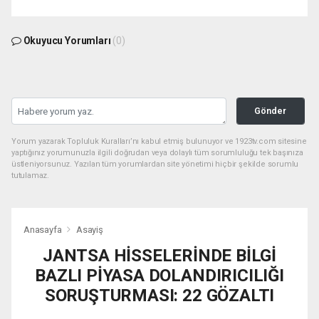
Okuyucu Yorumları
(0)
Gönder
Yorum yazarak Topluluk Kuralları’nı kabul etmiş bulunuyor ve 1923tv.com sitesine
yaptığınız yorumunuzla ilgili doğrudan veya dolaylı tüm sorumluluğu tek başınıza
üstleniyorsunuz. Yazılan tüm yorumlardan site yönetimi hiçbir şekilde sorumlu
tutulamaz.
Anasayfa
Asayiş
JANTSA HİSSELERİNDE BİLGİ
BAZLI PİYASA DOLANDIRICILIĞI
SORUŞTURMASI: 22 GÖZALTI