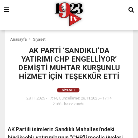
Anasayfa
Siyaset
AK PARTİ ‘SANDIKLI’DA
YATIRIMI CHP ENGELLİYOR’
DEMİŞTİ MUHTAR KURŞUNLU
HİZMET İÇİN TEŞEKKÜR ETTİ
SIYASET
28.11.2025 - 17:14, Güncelleme: 28.11.2025 - 17:14
2168+ kez okundu.
AK Partili isimlerin Sandıklı Mahallesi’ndeki
büyükşehir yatırımlarının “CHP’li meclis üyeleri