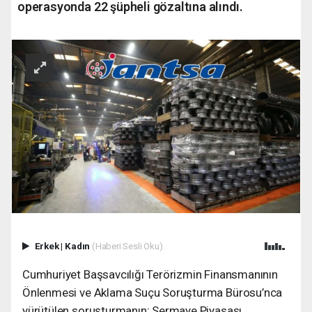
operasyonda 22 şüpheli gözaltına alındı.
Erkek
|
Kadın
(Haberi Sesli Oku)
Cumhuriyet Başsavcılığı Terörizmin Finansmanının
Önlenmesi ve Aklama Suçu Soruşturma Bürosu’nca
yürütülen soruşturmanın; Sermaye Piyasası