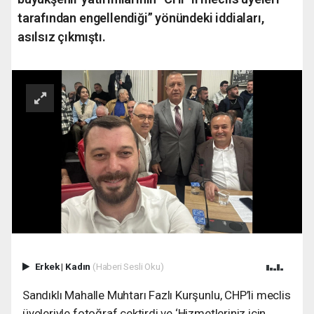
tarafından engellendiği” yönündeki iddiaları,
asılsız çıkmıştı.
Erkek
|
Kadın
(Haberi Sesli Oku)
Sandıklı Mahalle Muhtarı Fazlı Kurşunlu, CHP’li meclis
üyeleriyle fotoğraf çektirdi ve ‘Hizmetleriniz için