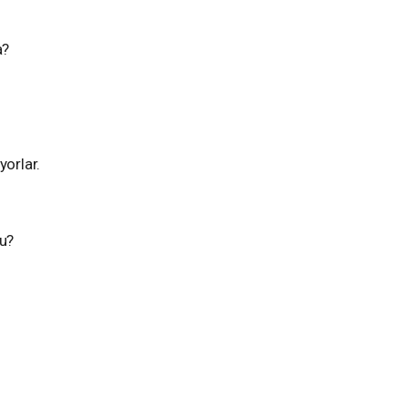
a?
yorlar.
u?