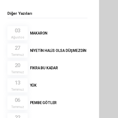
Diğer Yazıları
03
MAKARON
Ağustos
27
NİYETİN HALİS OLSA DÜŞMEZDİN
Temmuz
20
FIKRA BU KADAR
Temmuz
13
YÜK
Temmuz
06
PEMBE GÖTLER
Temmuz
22