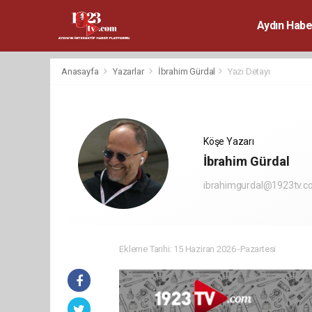
Aydın Habe
Anasayfa
Yazarlar
İbrahim Gürdal
Yazı Detayı
Köşe Yazarı
İbrahim Gürdal
ibrahimgurdal@1923tv.
Ekleme Tarihi: 15 Haziran 2026 -Pazartesi