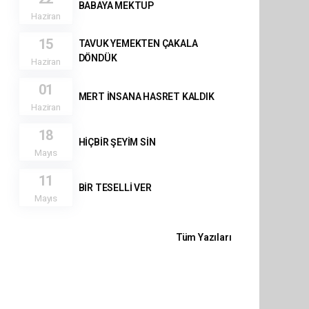
BABAYA MEKTUP
Haziran
15
TAVUK YEMEKTEN ÇAKALA
DÖNDÜK
Haziran
01
MERT İNSANA HASRET KALDIK
Haziran
18
HİÇBİR ŞEYİM SİN
Mayıs
11
BİR TESELLİ VER
Mayıs
Tüm Yazıları