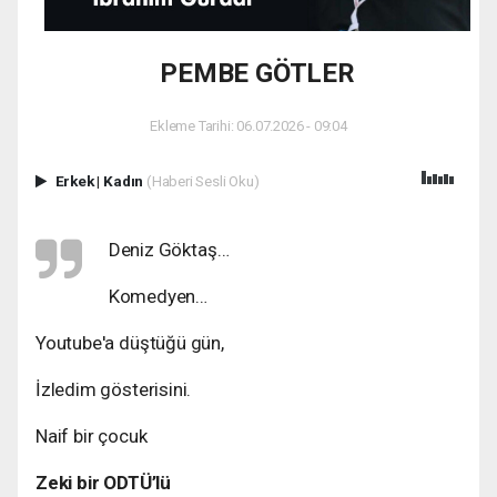
PEMBE GÖTLER
Ekleme Tarihi: 06.07.2026 - 09:04
Erkek
|
Kadın
(Haberi Sesli Oku)
Deniz Göktaş…
Komedyen…
Youtube'a düştüğü gün,
İzledim gösterisini.
Naif bir çocuk
Zeki bir ODTÜ’lü