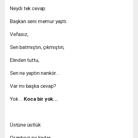
Neydi tek cevap:
Başkan seni memur yaptı.
Vefasız,
Sen batmıştın, çıkmıştın,
Elinden tuttu,
Sen ne yaptın nankör…
Var mı başka cevap?
Yok ...
Koca bir yok...
Üstüne üstlük
Orantısız ne kadar