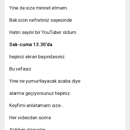
Yine de size minnet etmem.
Bak sizin nefretiniz sayesinde
Hatırı sayılır bir YouTuber oldum.
Salı-cuma 13.30'da
hepiniz ekran başındasınız.
Bu vefasız
Yine ne yumurtlayacak acaba diye
alarma geçiyorsunuz hepiniz.
Keyfimi anlatamam size...
Her videodan sonra
Aldığım dönüşler