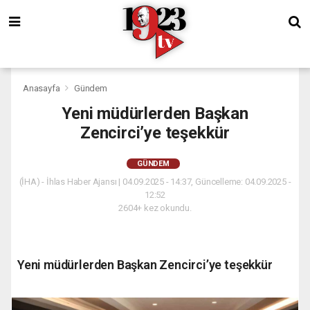
Anasayfa
Gündem
Yeni müdürlerden Başkan
Zencirci’ye teşekkür
GÜNDEM
(İHA) - İhlas Haber Ajansı | 04.09.2025 - 14:37, Güncelleme: 04.09.2025 -
12:52
2604+ kez okundu.
Yeni müdürlerden Başkan Zencirci’ye teşekkür