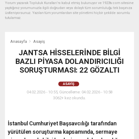
Yorum yazarak Topluluk Kuralları’nı kabul etmiş bulunuyor ve 1923tv.com sitesine
yaptığınız yorumunuzla ilgili doğrudan veya dolaylı tüm sorumluluğu tek başınıza
üstleniyorsunuz. Yazılan tüm yorumlardan site yönetimi hiçbir şekilde sorumlu
tutulamaz.
Anasayfa
Asayiş
JANTSA HİSSELERİNDE BİLGİ
BAZLI PİYASA DOLANDIRICILIĞI
SORUŞTURMASI: 22 GÖZALTI
ASAYIŞ
04.02.2026 - 10:55, Güncelleme: 04.02.2026 - 10:58
3062+ kez okundu.
İstanbul Cumhuriyet Başsavcılığı tarafından
yürütülen soruşturma kapsamında, sermaye