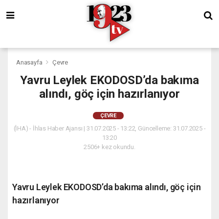
Anasayfa
Çevre
Yavru Leylek EKODOSD’da bakıma
alındı, göç için hazırlanıyor
ÇEVRE
(İHA) - İhlas Haber Ajansı | 31.07.2025 - 13:22, Güncelleme: 31.07.2025 -
13:20
2506+ kez okundu.
Yavru Leylek EKODOSD’da bakıma alındı, göç için
hazırlanıyor