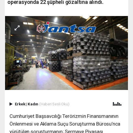
operasyonda 22 şüpheli gözaltına alındı.
Erkek
|
Kadın
(Haberi Sesli Oku)
Cumhuriyet Başsavcılığı Terörizmin Finansmanının
Önlenmesi ve Aklama Suçu Soruşturma Bürosu’nca
yürütülen soruşturmanın; Sermaye Piyasası