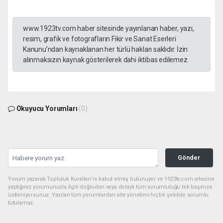
www.1923tv.com haber sitesinde yayınlanan haber, yazı,
resim, grafik ve fotografların Fikir ve Sanat Eserleri
Kanunu’ndan kaynaklanan her türlü hakları saklıdır. İzin
alınmaksızın kaynak gösterilerek dahi iktibas edilemez.
Okuyucu Yorumları
(0)
Gönder
Yorum yazarak Topluluk Kuralları’nı kabul etmiş bulunuyor ve 1923tv.com sitesine
yaptığınız yorumunuzla ilgili doğrudan veya dolaylı tüm sorumluluğu tek başınıza
üstleniyorsunuz. Yazılan tüm yorumlardan site yönetimi hiçbir şekilde sorumlu
tutulamaz.