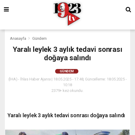
Anasayfa
Gündem
Yaralı leylek 3 aylık tedavi sonrası
doğaya salındı
GÜNDEM
(İHA) - İhlas Haber Ajansı | 18.05.2025 - 17:48, Güncelleme: 18.05.2025 -
10:18
2379+ kez okundu.
Yaralı leylek 3 aylık tedavi sonrası doğaya salındı