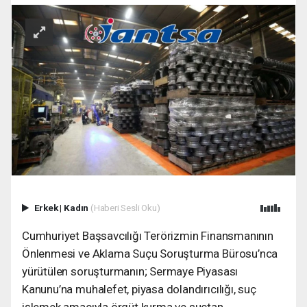
Erkek
|
Kadın
(Haberi Sesli Oku)
Cumhuriyet Başsavcılığı Terörizmin Finansmanının
Önlenmesi ve Aklama Suçu Soruşturma Bürosu’nca
yürütülen soruşturmanın; Sermaye Piyasası
Kanunu’na muhalefet, piyasa dolandırıcılığı, suç
işlemek amacıyla örgüt kurma ve suçtan