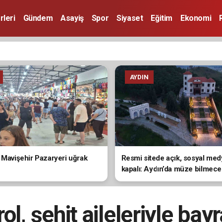
rleri
Gündem
Asayiş
Spor
Siyaset
Eğitim
Ekonomi
AYDIN
 Mavişehir Pazaryeri uğrak
Resmi sitede açık, sosyal me
kapalı: Aydın’da müze bilmece
rol, şehit aileleriyle bay