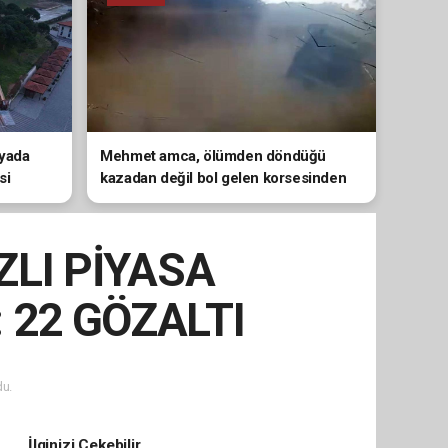
dyada
Mehmet amca, ölümden döndüğü
si
kazadan değil bol gelen korsesinden
şikayetçi oldu
ZLI PİYASA
 22 GÖZALTI
u.
İlginizi Çekebilir