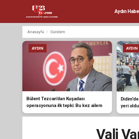
Aydın Habe
Anasayfa
Gündem
AYDIN
AYDIN
Bülent Tezcan’dan Kuşadası
Didim'de
operasyonuna ilk tepki: Bu kez ailem
yeri oldu
de doğrudan hedef alındı
Vali Va