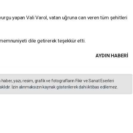
 vurgu yapan Vali Varol, vatan uğruna can veren tüm şehitleri
 memnuniyeti dile getirerek teşekkür etti.
AYDIN HABERİ
er, yazı, resim, grafik ve fotografların Fikir ve Sanat Eserleri
lıdır. İzin alınmaksızın kaynak gösterilerek dahi iktibas edilemez.