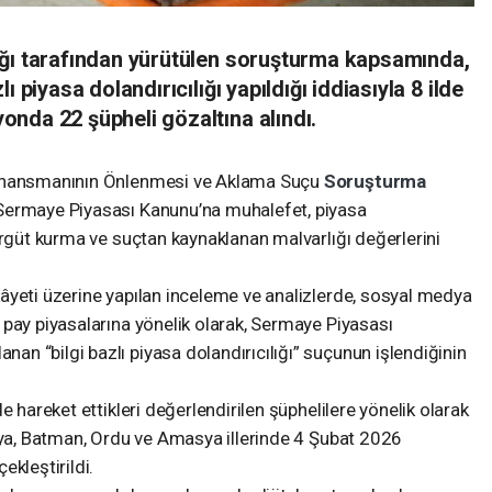
ığı tarafından yürütülen soruşturma kapsamında,
 piyasa dolandırıcılığı yapıldığı iddiasıyla 8 ilde
nda 22 şüpheli gözaltına alındı.
Finansmanının Önlenmesi ve Aklama Suçu
Soruşturma
Sermaye Piyasası Kanunu’na muhalefet, piyasa
örgüt kurma ve suçtan kaynaklanan malvarlığı değerlerini
âyeti üzerine yapılan inceleme ve analizlerde, sosyal medya
 pay piyasalarına yönelik olarak, Sermaye Piyasası
n “bilgi bazlı piyasa dolandırıcılığı” suçunun işlendiğinin
e hareket ettikleri değerlendirilen şüphelilere yönelik olarak
onya, Batman, Ordu ve Amasya illerinde 4 Şubat 2026
ekleştirildi.