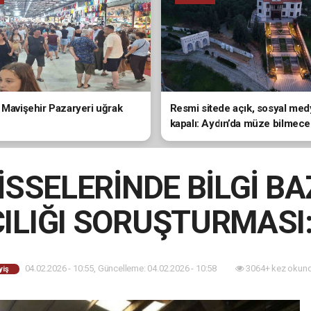
 Mavişehir Pazaryeri uğrak
Resmi sitede açık, sosyal me
kapalı: Aydın’da müze bilmece
SSELERİNDE BİLGİ BA
ILIĞI SORUŞTURMASI:
04.02.2026 - 10:55, Güncelleme: 04.02.2026 - 10:58
3064+ kez okund
yiş