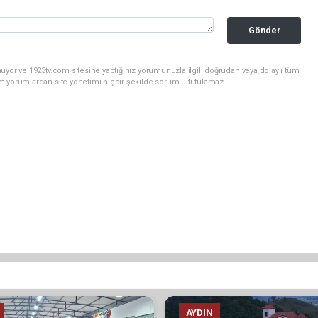
Gönder
uyor ve 1923tv.com sitesine yaptığınız yorumunuzla ilgili doğrudan veya dolaylı tüm
m yorumlardan site yönetimi hiçbir şekilde sorumlu tutulamaz.
AYDIN