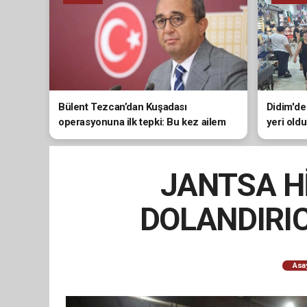
Bülent Tezcan’dan Kuşadası
Didim'de
operasyonuna ilk tepki: Bu kez ailem
yeri oldu
de doğrudan hedef alındı
JANTSA Hİ
DOLANDIRIC
Asa