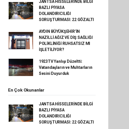
JANTSA HİSSELERİNDE BİLGİ
BAZLI PİYASA
DOLANDIRICILIĞI
SORUŞTURMASI: 22 GÖZALTI
AYDIN BÜYÜKŞEHİR’İN
NAZİLLİ AĞIZ VE DİŞ SAĞLIĞI
POLİKLİNİĞİ RUHSATSIZ MI
İŞLETİLİYOR?
1923TV Yanlışı Düzeltti:
Vatandaşların ve Muhtarların
Sesini Duyurduk
En Çok Okunanlar
JANTSA HİSSELERİNDE BİLGİ
BAZLI PİYASA
DOLANDIRICILIĞI
SORUŞTURMASI: 22 GÖZALTI