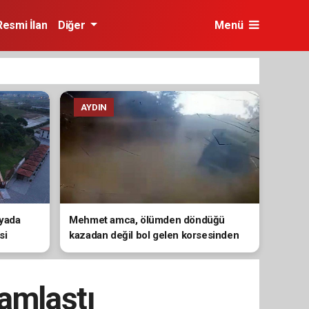
Resmi İlan
Diğer
Menü
AYDIN
dyada
Mehmet amca, ölümden döndüğü
si
kazadan değil bol gelen korsesinden
şikayetçi oldu
ramlaştı