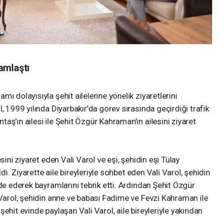
ramlaştı
ı dolayısıyla şehit ailelerine yönelik ziyaretlerini
, 1999 yılında Diyarbakır’da görev sırasında geçirdiği trafik
aş’ın ailesi ile Şehit Özgür Kahraman’ın ailesini ziyaret
sini ziyaret eden Vali Varol ve eşi, şehidin eşi Tülay
ldi. Ziyarette aile bireyleriyle sohbet eden Vali Varol, şehidin
de ederek bayramlarını tebrik etti. Ardından Şehit Özgür
 Varol, şehidin anne ve babası Fadime ve Fevzi Kahraman ile
ehit evinde paylaşan Vali Varol, aile bireyleriyle yakından