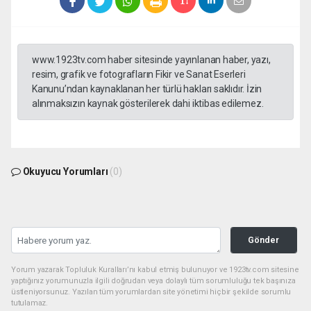
www.1923tv.com haber sitesinde yayınlanan haber, yazı,
resim, grafik ve fotografların Fikir ve Sanat Eserleri
Kanunu’ndan kaynaklanan her türlü hakları saklıdır. İzin
alınmaksızın kaynak gösterilerek dahi iktibas edilemez.
Okuyucu Yorumları
(0)
Gönder
Yorum yazarak Topluluk Kuralları’nı kabul etmiş bulunuyor ve 1923tv.com sitesine
yaptığınız yorumunuzla ilgili doğrudan veya dolaylı tüm sorumluluğu tek başınıza
üstleniyorsunuz. Yazılan tüm yorumlardan site yönetimi hiçbir şekilde sorumlu
tutulamaz.