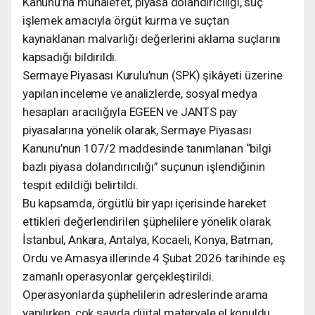
Kanunu’na muhalefet, piyasa dolandırıcılığı, suç
işlemek amacıyla örgüt kurma ve suçtan
kaynaklanan malvarlığı değerlerini aklama suçlarını
kapsadığı bildirildi.
Sermaye Piyasası Kurulu’nun (SPK) şikâyeti üzerine
yapılan inceleme ve analizlerde, sosyal medya
hesapları aracılığıyla EGEEN ve JANTS pay
piyasalarına yönelik olarak, Sermaye Piyasası
Kanunu’nun 107/2 maddesinde tanımlanan “bilgi
bazlı piyasa dolandırıcılığı” suçunun işlendiğinin
tespit edildiği belirtildi.
Bu kapsamda, örgütlü bir yapı içerisinde hareket
ettikleri değerlendirilen şüphelilere yönelik olarak
İstanbul, Ankara, Antalya, Kocaeli, Konya, Batman,
Ordu ve Amasya illerinde 4 Şubat 2026 tarihinde eş
zamanlı operasyonlar gerçekleştirildi.
Operasyonlarda şüphelilerin adreslerinde arama
yapılırken, çok sayıda dijital materyale el konuldu.