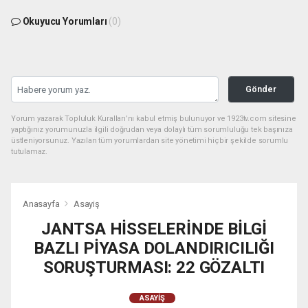
Okuyucu Yorumları
(0)
Gönder
Yorum yazarak Topluluk Kuralları’nı kabul etmiş bulunuyor ve 1923tv.com sitesine
yaptığınız yorumunuzla ilgili doğrudan veya dolaylı tüm sorumluluğu tek başınıza
üstleniyorsunuz. Yazılan tüm yorumlardan site yönetimi hiçbir şekilde sorumlu
tutulamaz.
Anasayfa
Asayiş
JANTSA HİSSELERİNDE BİLGİ
BAZLI PİYASA DOLANDIRICILIĞI
SORUŞTURMASI: 22 GÖZALTI
ASAYIŞ