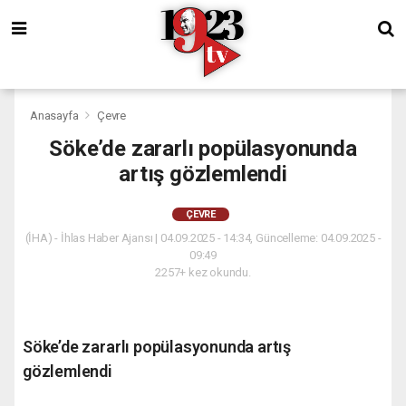
Anasayfa
Çevre
Söke’de zararlı popülasyonunda
artış gözlemlendi
ÇEVRE
(İHA) - İhlas Haber Ajansı | 04.09.2025 - 14:34, Güncelleme: 04.09.2025 -
09:49
2257+ kez okundu.
Söke’de zararlı popülasyonunda artış
gözlemlendi