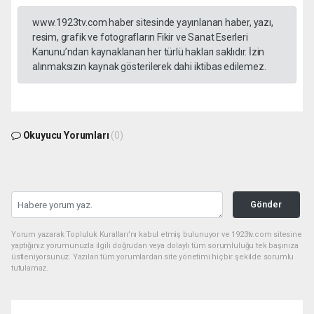
www.1923tv.com haber sitesinde yayınlanan haber, yazı,
resim, grafik ve fotografların Fikir ve Sanat Eserleri
Kanunu’ndan kaynaklanan her türlü hakları saklıdır. İzin
alınmaksızın kaynak gösterilerek dahi iktibas edilemez.
Okuyucu Yorumları
(0)
Gönder
Yorum yazarak Topluluk Kuralları’nı kabul etmiş bulunuyor ve 1923tv.com sitesine
yaptığınız yorumunuzla ilgili doğrudan veya dolaylı tüm sorumluluğu tek başınıza
üstleniyorsunuz. Yazılan tüm yorumlardan site yönetimi hiçbir şekilde sorumlu
tutulamaz.