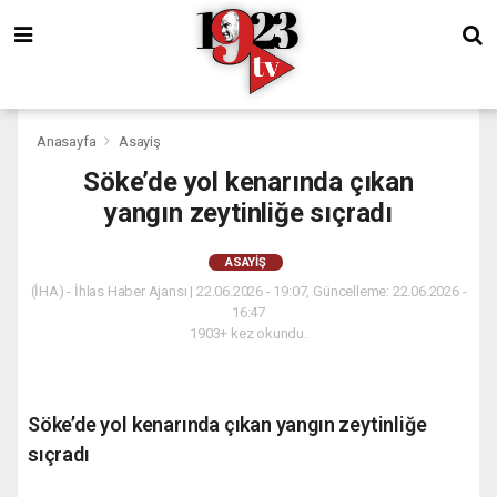
Anasayfa
Asayiş
Söke’de yol kenarında çıkan
yangın zeytinliğe sıçradı
ASAYIŞ
(İHA) - İhlas Haber Ajansı | 22.06.2026 - 19:07, Güncelleme: 22.06.2026 -
16:47
1903+ kez okundu.
Söke’de yol kenarında çıkan yangın zeytinliğe
sıçradı