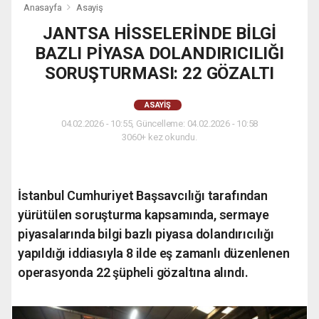
Anasayfa
Asayiş
JANTSA HİSSELERİNDE BİLGİ
BAZLI PİYASA DOLANDIRICILIĞI
SORUŞTURMASI: 22 GÖZALTI
ASAYIŞ
04.02.2026 - 10:55, Güncelleme: 04.02.2026 - 10:58
3060+ kez okundu.
İstanbul Cumhuriyet Başsavcılığı tarafından
yürütülen soruşturma kapsamında, sermaye
piyasalarında bilgi bazlı piyasa dolandırıcılığı
yapıldığı iddiasıyla 8 ilde eş zamanlı düzenlenen
operasyonda 22 şüpheli gözaltına alındı.