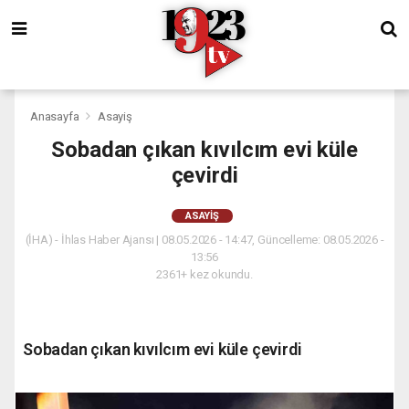
Anasayfa
Asayiş
Sobadan çıkan kıvılcım evi küle
çevirdi
ASAYIŞ
(İHA) - İhlas Haber Ajansı | 08.05.2026 - 14:47, Güncelleme: 08.05.2026 -
13:56
2361+ kez okundu.
Sobadan çıkan kıvılcım evi küle çevirdi