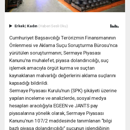
Erkek
|
Kadın
(Haberi Sesli Oku)
Cumhuriyet Başsavcılığı Terörizmin Finansmanının
Önlenmesi ve Aklama Suçu Soruşturma Bürosu’nca
yürütülen soruşturmanın; Sermaye Piyasası
Kanunu’na muhalefet, piyasa dolandırıcılığı, suç
işlemek amacıyla örgüt kurma ve suçtan
kaynaklanan malvarlığı değerlerini aklama suçlarını
kapsadığı bildirildi.
Sermaye Piyasası Kurulu’nun (SPK) şikâyeti üzerine
yapılan inceleme ve analizlerde, sosyal medya
hesapları aracılığıyla EGEEN ve JANTS pay
piyasalarına yönelik olarak, Sermaye Piyasası
Kanunu’nun 107/2 maddesinde tanımlanan “bilgi
bazlı piyasa dolandırıcılığı” suçunun işlendiğinin