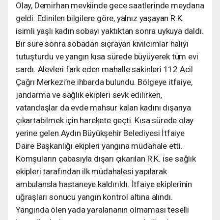
Olay, Demirhan mevkiinde gece saatlerinde meydana
geldi. Edinilen bilgilere göre, yalnız yaşayan R.K.
isimli yaşlı kadın sobayı yaktıktan sonra uykuya daldı.
Bir süre sonra sobadan sıçrayan kıvılcımlar halıyı
tutuşturdu ve yangın kısa sürede büyüyerek tüm evi
sardı. Alevleri fark eden mahalle sakinleri 112 Acil
Çağrı Merkezi’ne ihbarda bulundu. Bölgeye itfaiye,
jandarma ve sağlık ekipleri sevk edilirken,
vatandaşlar da evde mahsur kalan kadını dışarıya
çıkartabilmek için harekete geçti. Kısa sürede olay
yerine gelen Aydın Büyükşehir Belediyesi İtfaiye
Daire Başkanlığı ekipleri yangına müdahale etti.
Komşuların çabasıyla dışarı çıkarılan R.K. ise sağlık
ekipleri tarafından ilk müdahalesi yapılarak
ambulansla hastaneye kaldırıldı. İtfaiye ekiplerinin
uğraşları sonucu yangın kontrol altına alındı.
Yangında ölen yada yaralananın olmaması teselli