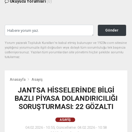
Okuyucu Yorumları
(0)
Gönder
Yorum yazarak Topluluk Kuralları’nı kabul etmiş bulunuyor ve 1923tv.com sitesine
yaptığınız yorumunuzla ilgili doğrudan veya dolaylı tüm sorumluluğu tek başınıza
üstleniyorsunuz. Yazılan tüm yorumlardan site yönetimi hiçbir şekilde sorumlu
tutulamaz.
Anasayfa
Asayiş
JANTSA HİSSELERİNDE BİLGİ
BAZLI PİYASA DOLANDIRICILIĞI
SORUŞTURMASI: 22 GÖZALTI
ASAYIŞ
04.02.2026 - 10:55, Güncelleme: 04.02.2026 - 10:58