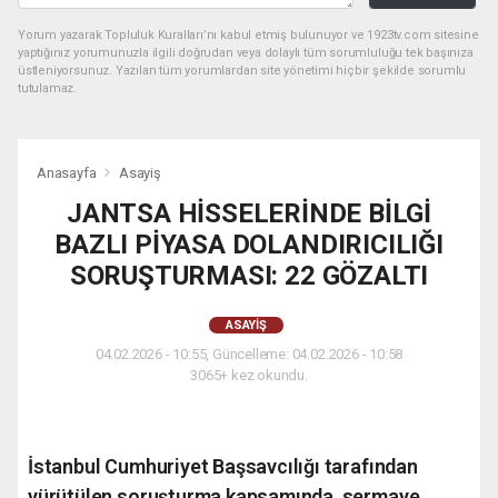
Yorum yazarak Topluluk Kuralları’nı kabul etmiş bulunuyor ve 1923tv.com sitesine
yaptığınız yorumunuzla ilgili doğrudan veya dolaylı tüm sorumluluğu tek başınıza
üstleniyorsunuz. Yazılan tüm yorumlardan site yönetimi hiçbir şekilde sorumlu
tutulamaz.
Anasayfa
Asayiş
JANTSA HİSSELERİNDE BİLGİ
BAZLI PİYASA DOLANDIRICILIĞI
SORUŞTURMASI: 22 GÖZALTI
ASAYIŞ
04.02.2026 - 10:55, Güncelleme: 04.02.2026 - 10:58
3065+ kez okundu.
İstanbul Cumhuriyet Başsavcılığı tarafından
yürütülen soruşturma kapsamında, sermaye