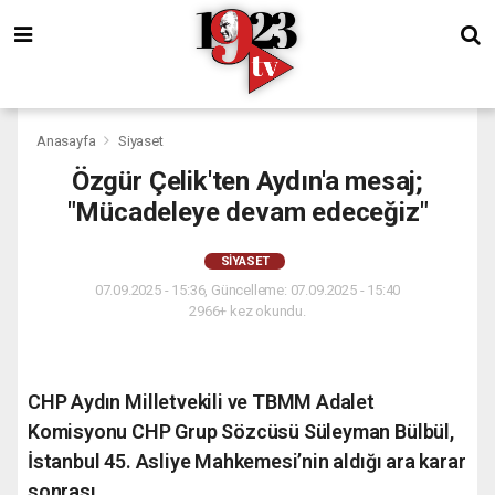
Anasayfa
Siyaset
Özgür Çelik'ten Aydın'a mesaj;
"Mücadeleye devam edeceğiz"
SIYASET
07.09.2025 - 15:36, Güncelleme: 07.09.2025 - 15:40
2966+ kez okundu.
CHP Aydın Milletvekili ve TBMM Adalet
Komisyonu CHP Grup Sözcüsü Süleyman Bülbül,
İstanbul 45. Asliye Mahkemesi’nin aldığı ara karar
sonrası...