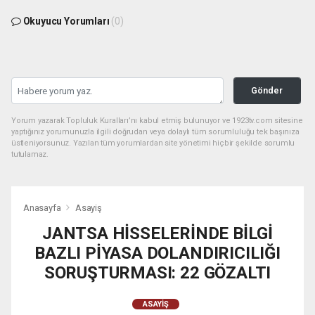
Okuyucu Yorumları
(0)
Gönder
Yorum yazarak Topluluk Kuralları’nı kabul etmiş bulunuyor ve 1923tv.com sitesine
yaptığınız yorumunuzla ilgili doğrudan veya dolaylı tüm sorumluluğu tek başınıza
üstleniyorsunuz. Yazılan tüm yorumlardan site yönetimi hiçbir şekilde sorumlu
tutulamaz.
Anasayfa
Asayiş
JANTSA HİSSELERİNDE BİLGİ
BAZLI PİYASA DOLANDIRICILIĞI
SORUŞTURMASI: 22 GÖZALTI
ASAYIŞ