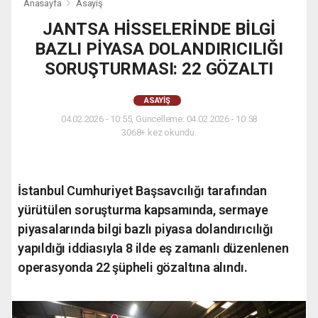
Anasayfa
Asayiş
JANTSA HİSSELERİNDE BİLGİ
BAZLI PİYASA DOLANDIRICILIĞI
SORUŞTURMASI: 22 GÖZALTI
ASAYIŞ
04.02.2026 - 10:55, Güncelleme: 04.02.2026 - 10:58
3068+ kez okundu.
İstanbul Cumhuriyet Başsavcılığı tarafından
yürütülen soruşturma kapsamında, sermaye
piyasalarında bilgi bazlı piyasa dolandırıcılığı
yapıldığı iddiasıyla 8 ilde eş zamanlı düzenlenen
operasyonda 22 şüpheli gözaltına alındı.