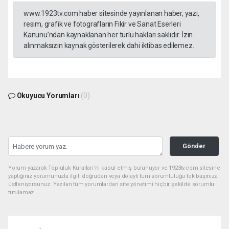
www.1923tv.com haber sitesinde yayınlanan haber, yazı,
resim, grafik ve fotografların Fikir ve Sanat Eserleri
Kanunu’ndan kaynaklanan her türlü hakları saklıdır. İzin
alınmaksızın kaynak gösterilerek dahi iktibas edilemez.
Okuyucu Yorumları
(0)
Gönder
Yorum yazarak Topluluk Kuralları’nı kabul etmiş bulunuyor ve 1923tv.com sitesine
yaptığınız yorumunuzla ilgili doğrudan veya dolaylı tüm sorumluluğu tek başınıza
üstleniyorsunuz. Yazılan tüm yorumlardan site yönetimi hiçbir şekilde sorumlu
tutulamaz.