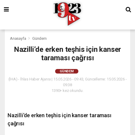
Anasayfa
Gündem
Nazilli’de erken teşhis için kanser
taraması çağrısı
GÜNDEM
(İHA) - İhlas Haber Ajansı | 15.05.2026 - 09:43, Güncelleme: 15.05.2026 -
09:38
1390+ kez okundu.
Nazilli’de erken teşhis için kanser taraması
çağrısı