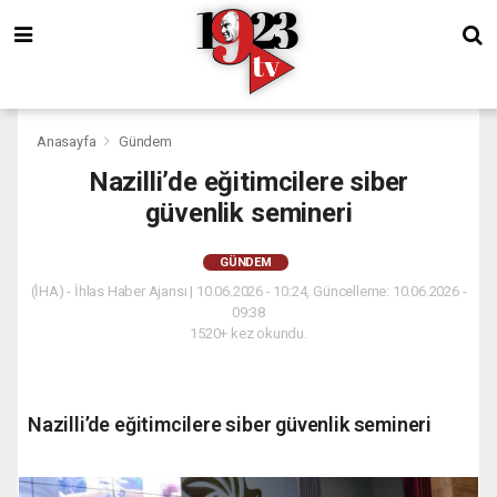
Anasayfa
Gündem
Nazilli’de eğitimcilere siber
güvenlik semineri
GÜNDEM
(İHA) - İhlas Haber Ajansı | 10.06.2026 - 10:24, Güncelleme: 10.06.2026 -
09:38
1520+ kez okundu.
Nazilli’de eğitimcilere siber güvenlik semineri