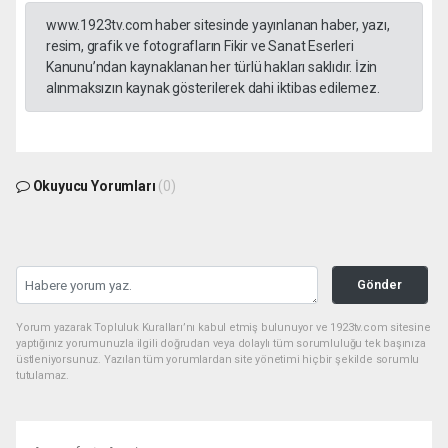
www.1923tv.com haber sitesinde yayınlanan haber, yazı,
resim, grafik ve fotografların Fikir ve Sanat Eserleri
Kanunu’ndan kaynaklanan her türlü hakları saklıdır. İzin
alınmaksızın kaynak gösterilerek dahi iktibas edilemez.
Okuyucu Yorumları
(0)
Gönder
Yorum yazarak Topluluk Kuralları’nı kabul etmiş bulunuyor ve 1923tv.com sitesine
yaptığınız yorumunuzla ilgili doğrudan veya dolaylı tüm sorumluluğu tek başınıza
üstleniyorsunuz. Yazılan tüm yorumlardan site yönetimi hiçbir şekilde sorumlu
tutulamaz.