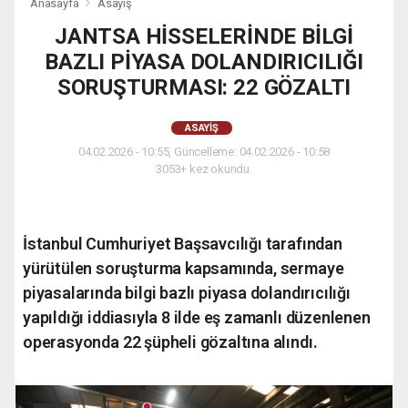
Anasayfa
Asayiş
JANTSA HİSSELERİNDE BİLGİ
BAZLI PİYASA DOLANDIRICILIĞI
SORUŞTURMASI: 22 GÖZALTI
ASAYIŞ
04.02.2026 - 10:55, Güncelleme: 04.02.2026 - 10:58
3053+ kez okundu.
İstanbul Cumhuriyet Başsavcılığı tarafından
yürütülen soruşturma kapsamında, sermaye
piyasalarında bilgi bazlı piyasa dolandırıcılığı
yapıldığı iddiasıyla 8 ilde eş zamanlı düzenlenen
operasyonda 22 şüpheli gözaltına alındı.