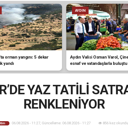
AYDIN
ta orman yangını: 5 dekar
Aydın Valisi Osman Varol, Çin
ik yandı
esnaf ve vatandaşlarla buluştu
R’DE YAZ TATİLİ SAT
RENKLENİYOR
06.08.2026 - 11:27, Güncelleme: 06.08.2026 - 11:27
856 kez okundu
itim