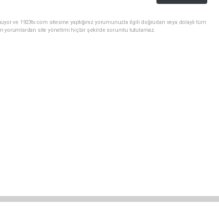
uyor ve 1923tv.com sitesine yaptığınız yorumunuzla ilgili doğrudan veya dolaylı tüm
m yorumlardan site yönetimi hiçbir şekilde sorumlu tutulamaz.