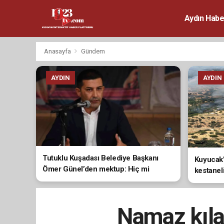
Aydın Habe
Anasayfa
Gündem
AYDIN
AYDIN
Tutuklu Kuşadası Belediye Başkanı
Kuyucak’
Ömer Günel’den mektup: Hiç mi
kestanel
vicdanınız sızlamıyor?
Namaz kıla