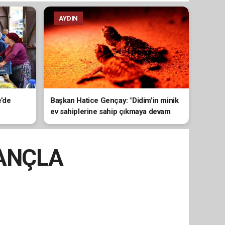
AYDIN
e’de
Başkan Hatice Gençay: "Didim’in minik
ev sahiplerine sahip çıkmaya devam
edeceğiz"
RANÇLA
.