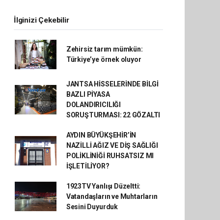
İlginizi Çekebilir
Zehirsiz tarım mümkün:
Türkiye’ye örnek oluyor
JANTSA HİSSELERİNDE BİLGİ
BAZLI PİYASA
DOLANDIRICILIĞI
SORUŞTURMASI: 22 GÖZALTI
AYDIN BÜYÜKŞEHİR’İN
NAZİLLİ AĞIZ VE DİŞ SAĞLIĞI
POLİKLİNİĞİ RUHSATSIZ MI
İŞLETİLİYOR?
1923TV Yanlışı Düzeltti:
Vatandaşların ve Muhtarların
Sesini Duyurduk