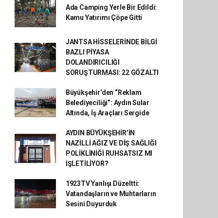
Ada Camping Yerle Bir Edildi:
Kamu Yatırımı Çöpe Gitti
JANTSA HİSSELERİNDE BİLGİ
BAZLI PİYASA
DOLANDIRICILIĞI
SORUŞTURMASI: 22 GÖZALTI
Büyükşehir’den “Reklam
Belediyeciliği”: Aydın Sular
Altında, İş Araçları Sergide
AYDIN BÜYÜKŞEHİR’İN
NAZİLLİ AĞIZ VE DİŞ SAĞLIĞI
POLİKLİNİĞİ RUHSATSIZ MI
İŞLETİLİYOR?
1923TV Yanlışı Düzeltti:
Vatandaşların ve Muhtarların
Sesini Duyurduk