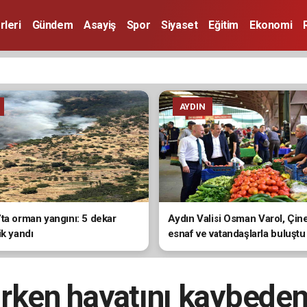
rleri
Gündem
Asayiş
Spor
Siyaset
Eğitim
Ekonomi
AYDIN
ta orman yangını: 5 dekar
Aydın Valisi Osman Varol, Çin
ik yandı
esnaf ve vatandaşlarla buluştu
rken hayatını kaybeden