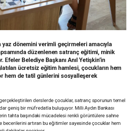
n yaz dönemini verimli geçirmeleri amacıyla
kapsamında düzenlenen satranç eğitimi, minik
. Efeler Belediye Başkanı Anıl Yetişkin’in
latılan ücretsiz eğitim hamlesi, çocukların hem
or hem de tatil günlerini sosyalleşerek
erçekleştirilen derslerde çocuklar, satranç sporunun temel
kadar geniş bir müfredatla buluşuyor. Milli Aydın Bankası
erin tahta başındaki mücadelesi renkli görüntülere sahne
 becerilerini artıran bu eğitimler sayesinde çocuklar hem
i dakikalar geçiriyor.