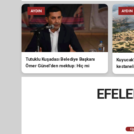
AYDIN
AYDIN
Tutuklu Kuşadası Belediye Başkanı
Kuyucak’
Ömer Günel’den mektup: Hiç mi
kestanel
vicdanınız sızlamıyor?
EFELE
Eğ