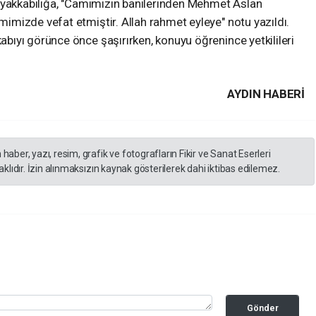
ayakkabılığa, "Camimizin banilerinden Mehmet Aslan
mizde vefat etmiştir. Allah rahmet eyleye" notu yazıldı.
ıyı görünce önce şaşırırken, konuyu öğrenince yetkilileri
AYDIN HABERİ
er, yazı, resim, grafik ve fotografların Fikir ve Sanat Eserleri
lıdır. İzin alınmaksızın kaynak gösterilerek dahi iktibas edilemez.
Gönder