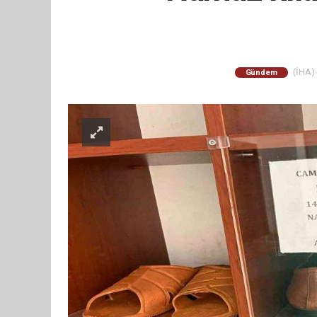
(İHA) 
Gündem