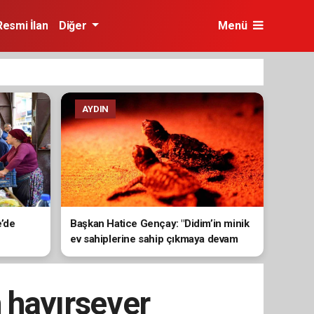
Resmi İlan
Diğer
Menü
AYDIN
e’de
Başkan Hatice Gençay: "Didim’in minik
ev sahiplerine sahip çıkmaya devam
edeceğiz"
 hayırsever