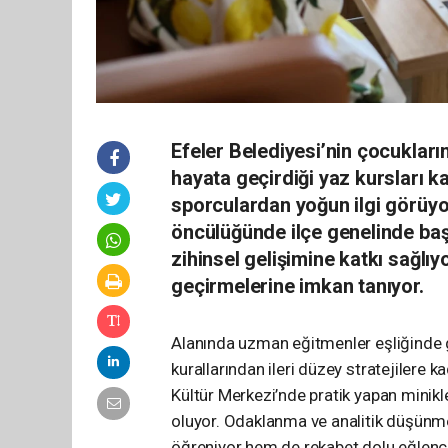
Efeler Belediyesi’nin çocukları
hayata geçirdiği yaz kursları 
sporculardan yoğun ilgi görüyor
öncülüğünde ilçe genelinde baş
zihinsel gelişimine katkı sağlıy
geçirmelerine imkan tanıyor.
Alanında uzman eğitmenler eşliğinde g
kurallarından ileri düzey stratejilere 
Kültür Merkezi’nde pratik yapan minikl
oluyor. Odaklanma ve analitik düşünme
öğreniyor hem de rekabet dolu eğlencel