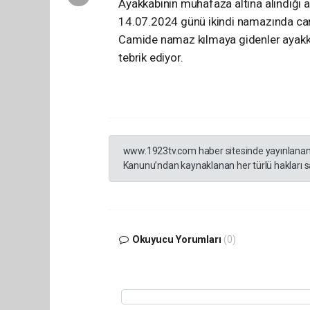
Ayakkabının muhafaza altına alındığı 
14.07.2024 günü ikindi namazında cami
Camide namaz kılmaya gidenler ayakkab
tebrik ediyor.
www.1923tv.com haber sitesinde yayınlanan hab
Kanunu’ndan kaynaklanan her türlü hakları sak
Okuyucu Yorumları
(0)