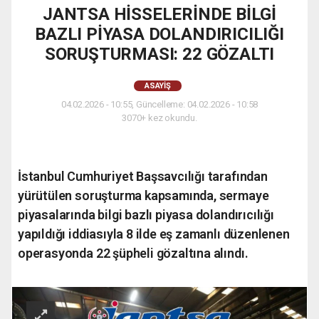
JANTSA HİSSELERİNDE BİLGİ
BAZLI PİYASA DOLANDIRICILIĞI
SORUŞTURMASI: 22 GÖZALTI
ASAYIŞ
04.02.2026 - 10:55, Güncelleme: 04.02.2026 - 10:58
3070+ kez okundu.
İstanbul Cumhuriyet Başsavcılığı tarafından
yürütülen soruşturma kapsamında, sermaye
piyasalarında bilgi bazlı piyasa dolandırıcılığı
yapıldığı iddiasıyla 8 ilde eş zamanlı düzenlenen
operasyonda 22 şüpheli gözaltına alındı.