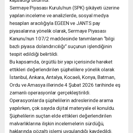
Sermaye Piyasası Kurulu’nun (SPK) şikâyeti üzerine
yapılan inceleme ve analizlerde, sosyal medya
hesapları aracılığıyla EGEEN ve JANTS pay
piyasalarına yönelik olarak, Sermaye Piyasası
Kanunu’nun 107/2 maddesinde tanımlanan “bilgi
bazlı piyasa dolandırıcılığı” suçunun işlendiğinin
tespit edildiği belirtildi.
Bu kapsamda, örgütlü bir yapı içerisinde hareket
ettikleri değerlendirilen şüphelilere yönelik olarak
İstanbul, Ankara, Antalya, Kocaeli, Konya, Batman,
Ordu ve Amasya illerinde 4 Şubat 2026 tarihinde eş
zamanlı operasyonlar gerçekleştirildi.
Operasyonlarda şüphelilerin adreslerinde arama
yapılırken, çok sayıda dijital materyale el konuldu.
Şüphelilerin suçtan elde ettikleri değerlendirilen
malvarlıklarına ilişkin incelemelerin sürdüğü,
haklarında gözaltı işlemi uygulandığı kaydedildi.