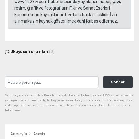
www.1923tv.com haber sitesinde yayınlanan haber, yazı,
resim, grafik ve fotografların Fikir ve Sanat Eserleri
Kanunu’ndan kaynaklanan her türlü hakları saklıdır. İzin
alınmaksızın kaynak gösterilerek dahi iktibas edilemez.
Okuyucu Yorumları
(0)
Gönder
Yorum yazarak Topluluk Kuralları’nı kabul etmiş bulunuyor ve 1923tv.com sitesine
yaptığınız yorumunuzla ilgili doğrudan veya dolaylı tüm sorumluluğu tek başınıza
üstleniyorsunuz. Yazılan tüm yorumlardan site yönetimi hiçbir şekilde sorumlu
tutulamaz.
Anasayfa
Asayiş