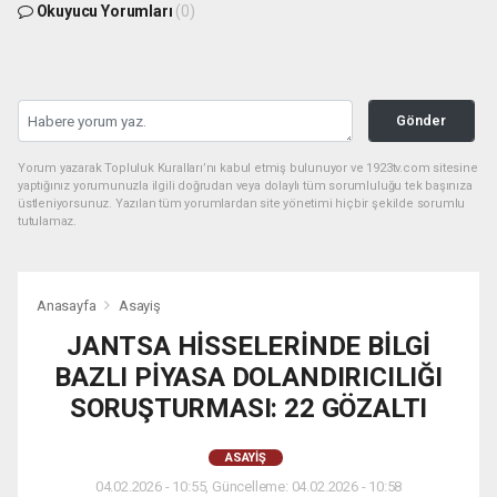
Okuyucu Yorumları
(0)
Gönder
Yorum yazarak Topluluk Kuralları’nı kabul etmiş bulunuyor ve 1923tv.com sitesine
yaptığınız yorumunuzla ilgili doğrudan veya dolaylı tüm sorumluluğu tek başınıza
üstleniyorsunuz. Yazılan tüm yorumlardan site yönetimi hiçbir şekilde sorumlu
tutulamaz.
Anasayfa
Asayiş
JANTSA HİSSELERİNDE BİLGİ
BAZLI PİYASA DOLANDIRICILIĞI
SORUŞTURMASI: 22 GÖZALTI
ASAYIŞ
04.02.2026 - 10:55, Güncelleme: 04.02.2026 - 10:58