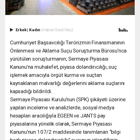
Erkek
|
Kadın
(Haberi Sesli Oku)
Cumhuriyet Başsavcılığı Terörizmin Finansmanının
Önlenmesi ve Aklama Suçu Soruşturma Bürosu’nca
yürütülen soruşturmanın; Sermaye Piyasası
Kanunu’na muhalefet, piyasa dolandırıcılığı, suç
işlemek amacıyla örgüt kurma ve suçtan
kaynaklanan malvarlığı değerlerini aklama suçlarını
kapsadığı bildirildi.
Sermaye Piyasası Kurulu’nun (SPK) şikâyeti üzerine
yapılan inceleme ve analizlerde, sosyal medya
hesapları aracılığıyla EGEEN ve JANTS pay
piyasalarına yönelik olarak, Sermaye Piyasası
Kanunu’nun 107/2 maddesinde tanımlanan “bilgi
bazlı piyasa dolandırıcılığı” suçunun işlendiğinin