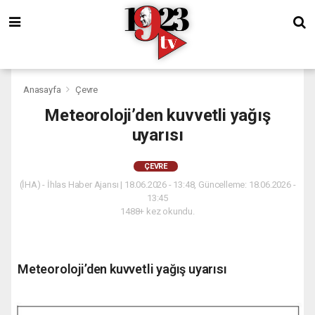
Anasayfa
Çevre
Meteoroloji’den kuvvetli yağış
uyarısı
ÇEVRE
(İHA) - İhlas Haber Ajansı | 18.06.2026 - 13:48, Güncelleme: 18.06.2026 -
13:45
1488+ kez okundu.
Meteoroloji’den kuvvetli yağış uyarısı