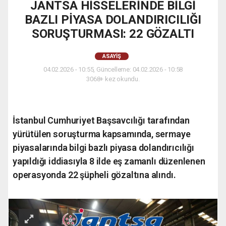
JANTSA HİSSELERİNDE BİLGİ
BAZLI PİYASA DOLANDIRICILIĞI
SORUŞTURMASI: 22 GÖZALTI
ASAYIŞ
04.02.2026 - 10:55, Güncelleme: 04.02.2026 - 10:58
3068+ kez okundu.
İstanbul Cumhuriyet Başsavcılığı tarafından
yürütülen soruşturma kapsamında, sermaye
piyasalarında bilgi bazlı piyasa dolandırıcılığı
yapıldığı iddiasıyla 8 ilde eş zamanlı düzenlenen
operasyonda 22 şüpheli gözaltına alındı.