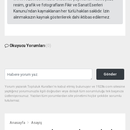
resim, grafik ve fotografların Fikir ve Sanat Eserleri
Kanunu’ndan kaynaklanan her türlü hakları saklıdır. İzin
alınmaksızın kaynak gösterilerek dahi iktibas edilemez.
Okuyucu Yorumları
(0)
Gönder
Yorum yazarak Topluluk Kuralları’nı kabul etmiş bulunuyor ve 1923tv.com sitesine
yaptığınız yorumunuzla ilgili doğrudan veya dolaylı tüm sorumluluğu tek başınıza
üstleniyorsunuz. Yazılan tüm yorumlardan site yönetimi hiçbir şekilde sorumlu
tutulamaz.
Anasayfa
Asayiş